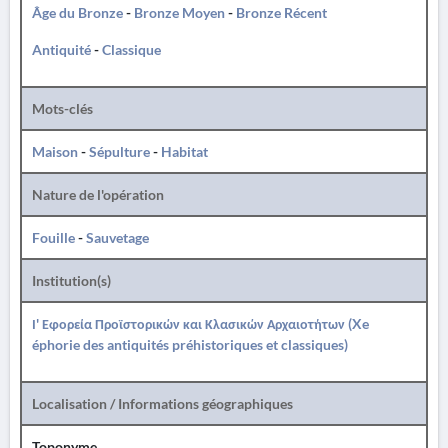
Âge du Bronze
-
Bronze Moyen
-
Bronze Récent
Antiquité
-
Classique
Mots-clés
Maison
-
Sépulture
-
Habitat
Nature de l'opération
Fouille
-
Sauvetage
Institution(s)
Ι' Εφορεία Προϊστορικών και Κλασικών Αρχαιοτήτων (Xe
éphorie des antiquités préhistoriques et classiques)
Localisation / Informations géographiques
Toponyme