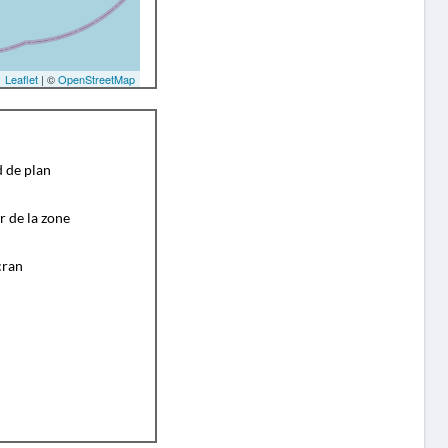
Leaflet
| ©
OpenStreetMap
d de plan
r de la zone
cran