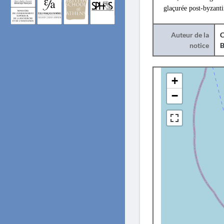
glaçurée post-byzanti
Auteur de la
C
notice
B
+
−