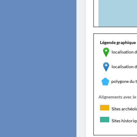
Légende graphique 
localisation d
localisation
polygone du 
Alignements avec le
Sites archéol
Sites histori