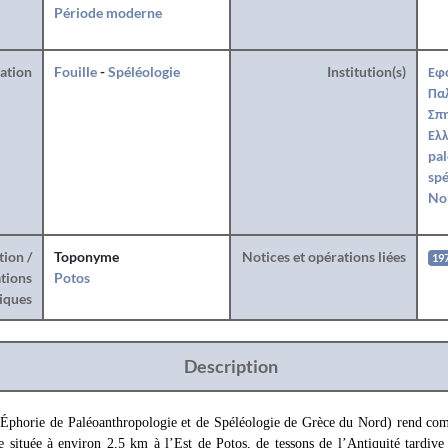
Période moderne
ration
Fouille
-
Spéléologie
Institution(s)
Εφ
Πα
Σπη
Ελλ
pal
spé
No
tion /
Toponyme
Notices et opérations liées
19
tions
Potos
iques
Description
Éphorie de Paléoanthropologie et de Spéléologie de Grèce du Nord) rend com
e située à environ 2,5 km à l’Est de Potos, de tessons de l’Antiquité tardive