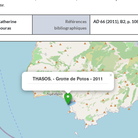
ne.
atherine
Références
AD
66 (2011), B2, p. 10
ouras
bibliographiques
×
THASOS. - Grotte de Potos - 2011