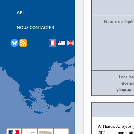
API
Nature de l'opé
NOUS CONTACTER
Localisa
Informa
géograph
À Thasos, A. Syros (
2011, dans une grott