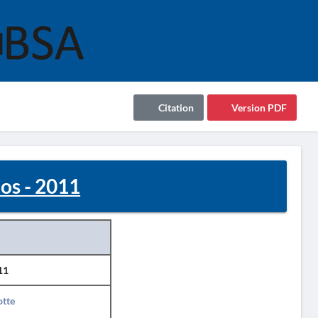
Citation
Version PDF
os - 2011
11
otte