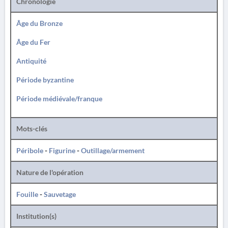
Chronologie
Âge du Bronze
Âge du Fer
Antiquité
Période byzantine
Période médiévale/franque
Mots-clés
Péribole
-
Figurine
-
Outillage/armement
Nature de l'opération
Fouille
-
Sauvetage
Institution(s)