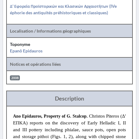
Δ' Εφορεία Προϊστορικών και Κλασικών Αρχαιοτήτων (IVe
éphorie des antiquités préhistoriques et classiques)
Localisation / Informations géographiques
Toponyme
Epanô Epidauros
Notices et opérations liées
2008
Description
Christos Piteros (Δ'
Ano Epidauros, Property of G. Stalcop.
ΕΠΚΑ) reports on the discovery of Early Helladic I, II
and III pottery including phialae, sauce pots, open pots
and storage pithoi (Figs. 1, 2), along with chipped stone