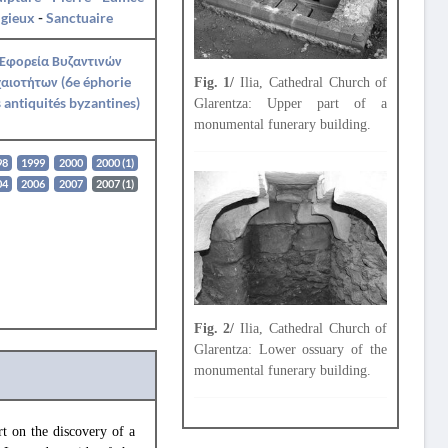
igieux
-
Sanctuaire
 Εφορεία Βυζαντινών
αιοτήτων (6e éphorie
Fig. 1/
Ilia, Cathedral Church of
 antiquités byzantines)
Glarentza: Upper part of a
monumental funerary building.
98
1999
2000
2000 (1)
04
2006
2007
2007 (1)
Fig. 2/
Ilia, Cathedral Church of
Glarentza: Lower ossuary of the
monumental funerary building.
t on the discovery of a