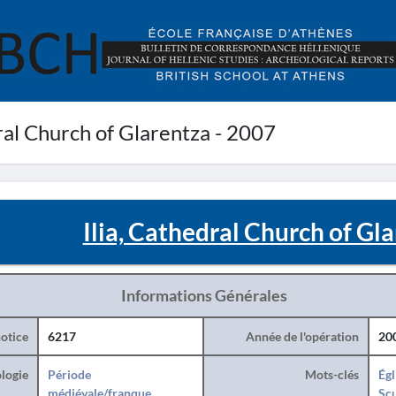
ral Church of Glarentza - 2007
Ilia, Cathedral Church of Gl
Informations Générales
otice
6217
Année de l'opération
20
logie
Période
Mots-clés
Égl
médiévale/franque
Sc