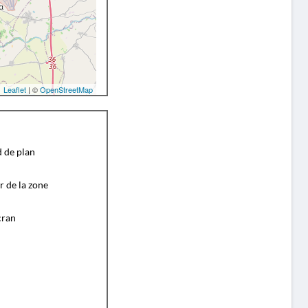
Leaflet
| ©
OpenStreetMap
d de plan
r de la zone
cran