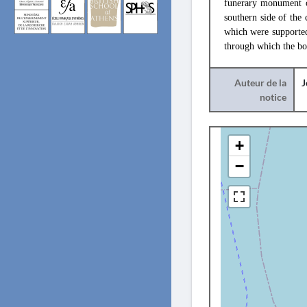
funerary monument c
southern side of the
which were supported 
through which the bon
Auteur de la
J
notice
+
−