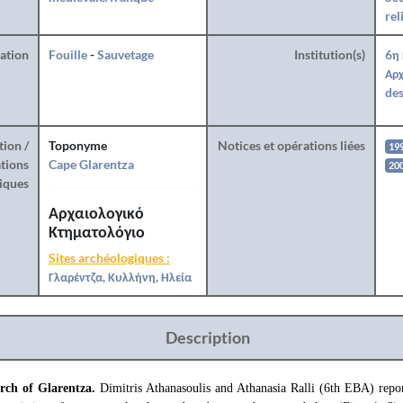
rel
ration
Fouille
-
Sauvetage
Institution(s)
6η
Αρχ
des
tion /
Toponyme
Notices et opérations liées
19
tions
Cape Glarentza
20
iques
Αρχαιολογικό
Κτηματολόγιο
Sites archéologiques :
Γλαρέντζα, Κυλλήνη, Ηλεία
Description
urch of Glarentza.
Dimitris Athanasoulis and Athanasia Ralli (6th ΕΒΑ) repor