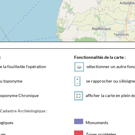
:
Fonctionnalités de la carte :
e la fouille/de l'opération
sélectionner un autre fon
 du toponyme
se rapprocher ou s'éloigne
toponyme Chronique
afficher la carte en plein é
 Cadastre Archéologique :
ogiques
Monuments
ques
Zones protégées