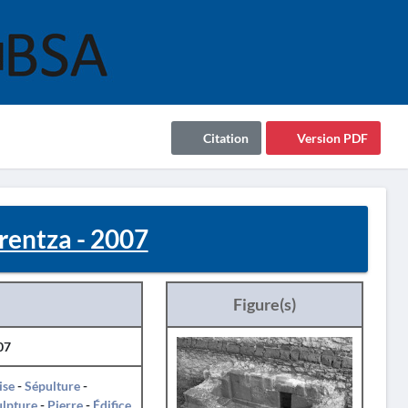
Citation
Version PDF
arentza - 2007
Figure(s)
07
ise
-
Sépulture
-
ulpture
-
Pierre
-
Édifice