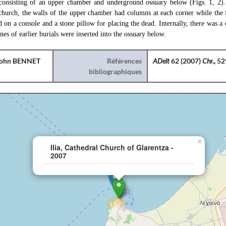
onsisting of an upper chamber and underground ossuary below (Figs. 1, 2).
 church, the walls of the upper chamber had columns at each corner while the f
on a console and a stone pillow for placing the dead. Internally, there was a cr
es of earlier burials were inserted into the ossuary below.
ohn BENNET
Références
ADelt
62 (2007)
Chr.,
52
bibliographiques
×
Ilia, Cathedral Church of Glarentza -
2007