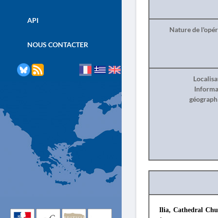
API
Nature de l'opé
NOUS CONTACTER
Localisa
Informa
géograph
Ilia, Cathedral Ch