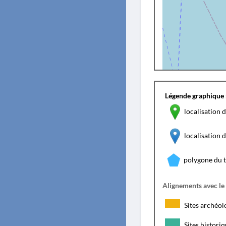
Légende graphique 
localisation d
localisation
polygone du 
Alignements avec le
Sites archéol
Sites histori