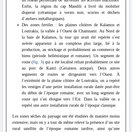
un réseau permettant de surveiller les activités maritimes.
Enfin, la région du cap Mandili a livré du mobilier
dispersé (céramique à vernis noir, scories et déchets
d’ateliers métallurgiques).
Des zones fertiles : les plaines côtières de Kalamos et
Loutrakia, la vallée à l’Ouest de Chamnami. Au Nord de
la baie de Kalamos, la tour qui avait été repérée s’est
avérée appartenir à un complexe plus large, lié à la
production, au stockage et probablement au commerce de
biens (période hellénistique et romaine). Un segment de
route (
fig. 3
) qui a été localisé reliait probablement ce site
au port de Kastri (Geraistos antique). Deux autres
segments de routes se dirigeaient vers l’Ouest. À
l’extrémité de la plaine côtière de Loutrakia, on a repéré
les vestiges d’une petite installation rurale datée peut-être
du début de l’époque romaine, avec un long segment de
route qui s’en éloigne vers l’Est. Dans la vallée on a
repéré une autre installation rurale de l’époque classique.
Les zones sèches du paysage ont été étudiées de manière moins
extensive, mais on y a tout de même relevé la présence d’un site
rural satellite de l’époque romaine tardive, ainsi qu’une