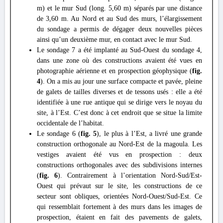
m) et le mur Sud (long. 5,60 m) séparés par une distance
de 3,60 m. Au Nord et au Sud des murs, l’élargissement
du sondage a permis de dégager deux nouvelles pièces
ainsi qu’un deuxième mur, en contact avec le mur Sud.
Le sondage 7 a été implanté au Sud-Ouest du sondage 4,
dans une zone où des constructions avaient été vues en
photographie aérienne et en prospection géophysique (
fig.
4
). On a mis au jour une surface compacte et pavée, pleine
de galets de tailles diverses et de tessons usés : elle a été
identifiée à une rue antique qui se dirige vers le noyau du
site, à l’Est. C’est donc à cet endroit que se situe la limite
occidentale de l’habitat.
Le sondage 6 (
fig. 5
), le plus à l’Est, a livré une grande
construction orthogonale au Nord-Est de la magoula. Les
vestiges avaient été vus en prospection : deux
constructions orthogonales avec des subdivisions internes
(
fig. 6
). Contrairement à l’orientation Nord-Sud/Est-
Ouest qui prévaut sur le site, les constructions de ce
secteur sont obliques, orientées Nord-Ouest/Sud-Est. Ce
qui ressemblait fortement à des murs dans les images de
prospection, étaient en fait des pavements de galets,