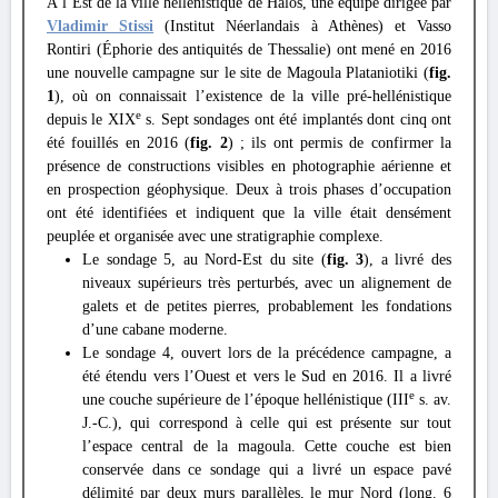
À l’Est de la ville hellénistique de Halos, une équipe dirigée par
Vladimir Stissi
(Institut Néerlandais à Athènes) et Vasso
Rontiri (Éphorie des antiquités de Thessalie) ont mené en 2016
une nouvelle campagne sur le site de Magoula Plataniotiki (
fig.
1
), où on connaissait l’existence de la ville pré-hellénistique
e
depuis le XIX
s. Sept sondages ont été implantés dont cinq ont
été fouillés en 2016 (
fig. 2
) ; ils ont permis de confirmer la
présence de constructions visibles en photographie aérienne et
en prospection géophysique. Deux à trois phases d’occupation
ont été identifiées et indiquent que la ville était densément
peuplée et organisée avec une stratigraphie complexe.
Le sondage 5, au Nord-Est du site (
fig. 3
), a livré des
niveaux supérieurs très perturbés, avec un alignement de
galets et de petites pierres, probablement les fondations
d’une cabane moderne.
Le sondage 4, ouvert lors de la précédence campagne, a
été étendu vers l’Ouest et vers le Sud en 2016. Il a livré
e
une couche supérieure de l’époque hellénistique (III
s. av.
J.-C.), qui correspond à celle qui est présente sur tout
l’espace central de la magoula. Cette couche est bien
conservée dans ce sondage qui a livré un espace pavé
délimité par deux murs parallèles, le mur Nord (long. 6