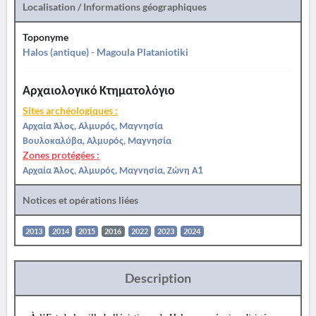
Localisation / Informations géographiques
Toponyme
Halos (antique) - Magoula Plataniotiki
Αρχαιολογικό Κτηματολόγιο
Sites archéologiques :
Αρχαία Άλος, Αλμυρός, Μαγνησία
Βουλοκαλύβα, Αλμυρός, Μαγνησία
Zones protégées :
Αρχαία Άλος, Αλμυρός, Μαγνησία, Ζώνη Α1
Notices et opérations liées
2013
2014
2015
2016
2022
2023
2024
Description