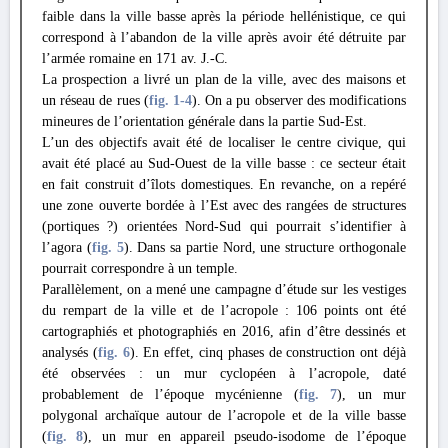
faible dans la ville basse après la période hellénistique, ce qui
correspond à l’abandon de la ville après avoir été détruite par
l’armée romaine en 171 av. J.-C.
La prospection a livré un plan de la ville, avec des maisons et
un réseau de rues (
fig. 1
-4
). On a pu observer des modifications
mineures de l’orientation générale dans la partie Sud-Est.
L’un des objectifs avait été de localiser le centre civique, qui
avait été placé au Sud-Ouest de la ville basse : ce secteur était
en fait construit d’îlots domestiques. En revanche, on a repéré
une zone ouverte bordée à l’Est avec des rangées de structures
(portiques ?) orientées Nord-Sud qui pourrait s’identifier à
l’agora (
fig. 5
). Dans sa partie Nord, une structure orthogonale
pourrait correspondre à un temple.
Parallèlement, on a mené une campagne d’étude sur les vestiges
du rempart de la ville et de l’acropole : 106 points ont été
cartographiés et photographiés en 2016, afin d’être dessinés et
analysés (
fig. 6
). En effet, cinq phases de construction ont déjà
été observées : un mur cyclopéen à l’acropole, daté
probablement de l’époque mycénienne (
fig. 7
), un mur
polygonal archaïque autour de l’acropole et de la ville basse
(
fig. 8
), un mur en appareil pseudo-isodome de l’époque