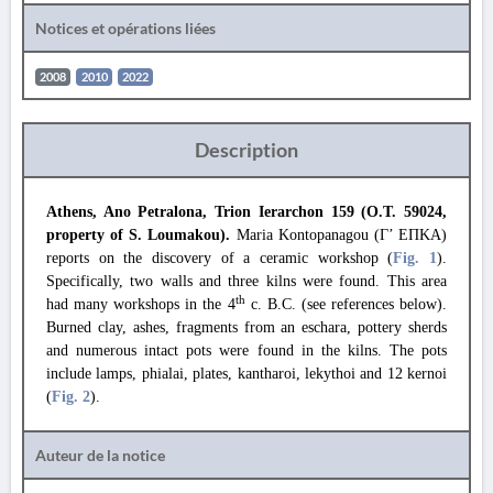
Notices et opérations liées
2008
2010
2022
Description
Athens, Ano Petralona, Trion Ierarchon 159 (O.T. 59024,
property of S. Loumakou).
Maria Kontopanagou (Γ’ ΕΠΚΑ)
reports on the discovery of a ceramic workshop (
Fig. 1
).
Specifically, two walls and three kilns were found. This area
th
had many workshops in the 4
c. B.C. (see references below).
Burned clay, ashes, fragments from an eschara, pottery sherds
and numerous intact pots were found in the kilns. The pots
include lamps, phialai, plates, kantharoi, lekythoi and 12 kernoi
(
Fig. 2
).
Auteur de la notice