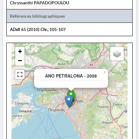
Chryssanthi PAPADOPOULOU
Références bibliographiques
ADelt
65 (2010)
Chr.,
105-107
+
−
×
ANO PETRALONA - 2008