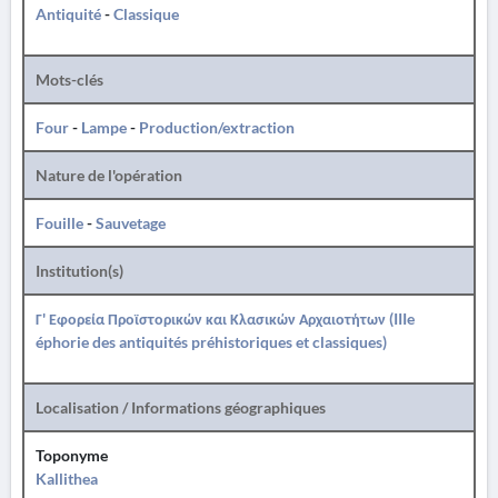
Antiquité
-
Classique
Mots-clés
Four
-
Lampe
-
Production/extraction
Nature de l'opération
Fouille
-
Sauvetage
Institution(s)
Γ' Εφορεία Προϊστορικών και Κλασικών Αρχαιοτήτων (IIIe
éphorie des antiquités préhistoriques et classiques)
Localisation / Informations géographiques
Toponyme
Kallithea