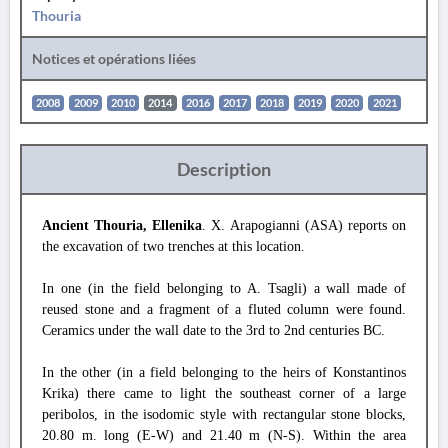
Thouria
Notices et opérations liées
2008
2009
2010
2014
2016
2017
2018
2019
2020
2021
Description
Ancient Thouria, Ellenika
. X. Arapogianni (ASA) reports on
the excavation of two trenches at this location.
In one (in the field belonging to A. Tsagli) a wall made of
reused stone and a fragment of a fluted column were found.
Ceramics under the wall date to the 3rd to 2nd centuries BC.
In the other (in a field belonging to the heirs of Konstantinos
Krika) there came to light the southeast corner of a large
peribolos, in the isodomic style with rectangular stone blocks,
20.80 m. long (E-W) and 21.40 m (N-S). Within the area