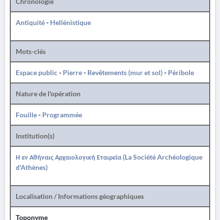
Chronologie
Antiquité
-
Hellénistique
Mots-clés
Espace public
-
Pierre
-
Revêtements (mur et sol)
-
Péribole
Nature de l'opération
Fouille
-
Programmée
Institution(s)
Η εν Αθήναις Αρχαιολογική Εταιρεία (La Société Archéologique
d'Athènes)
Localisation / Informations géographiques
Toponyme