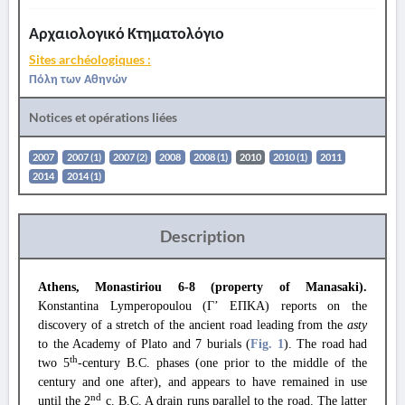
Αρχαιολογικό Κτηματολόγιο
Sites archéologiques :
Πόλη των Αθηνών
Notices et opérations liées
2007
2007 (1)
2007 (2)
2008
2008 (1)
2010
2010 (1)
2011
2014
2014 (1)
Description
Athens, Monastiriou 6-8 (property of Manasaki).
Konstantina Lymperopoulou (Γ’ ΕΠΚΑ) reports on the
discovery of a stretch of the ancient road leading from the
asty
to the Academy of Plato and 7 burials (
Fig. 1
). The road had
th
two 5
-century B.C. phases (one prior to the middle of the
century and one after), and appears to have remained in use
nd
until the 2
c. B.C. A drain runs parallel to the road. The latter