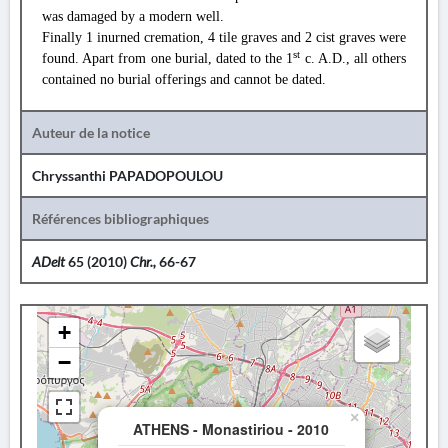
was damaged by a modern well.
Finally 1 inurned cremation, 4 tile graves and 2 cist graves were
st
found. Apart from one burial, dated to the 1
c. A.D., all others
contained no burial offerings and cannot be dated.
Auteur de la notice
Chryssanthi PAPADOPOULOU
Références bibliographiques
ADelt
65 (2010)
Chr.,
66-67
+
−
×
ATHENS - Monastiriou - 2010