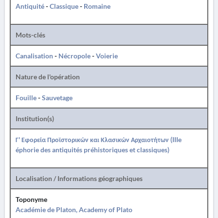
Antiquité
-
Classique
-
Romaine
Mots-clés
Canalisation
-
Nécropole
-
Voierie
Nature de l'opération
Fouille
-
Sauvetage
Institution(s)
Γ' Εφορεία Προϊστορικών και Κλασικών Αρχαιοτήτων (IIIe
éphorie des antiquités préhistoriques et classiques)
Localisation / Informations géographiques
Toponyme
Académie de Platon, Academy of Plato