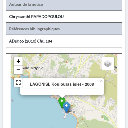
Auteur de la notice
Chryssanthi PAPADOPOULOU
Références bibliographiques
ADelt
65 (2010)
Chr.,
184
+
−
×
LAGONISI, Koulouras islet - 2008