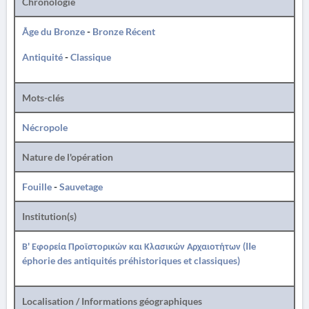
Chronologie
Âge du Bronze
-
Bronze Récent
Antiquité
-
Classique
Mots-clés
Nécropole
Nature de l'opération
Fouille
-
Sauvetage
Institution(s)
Β' Εφορεία Προϊστορικών και Κλασικών Αρχαιοτήτων (IIe
éphorie des antiquités préhistoriques et classiques)
Localisation / Informations géographiques