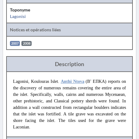
Toponyme
Lagonisi
Notices et opérations liées
2007
2008
Description
Lagonisi, Koulouras Islet.
Anthi Ntova
(B’ ΕΠΚΑ) reports on
the discovery of numerous remains covering the entire area of
the islet. Specifically, walls, cairns and numerous Mycenaean,
other prehistoric, and Classical pottery sherds were found. In
addition a wall constructed from rectangular boulders indicates
that the islet was fortified. A tile grave was excavated on the
shore facing the islet. The tiles used for the grave were
Laconian.