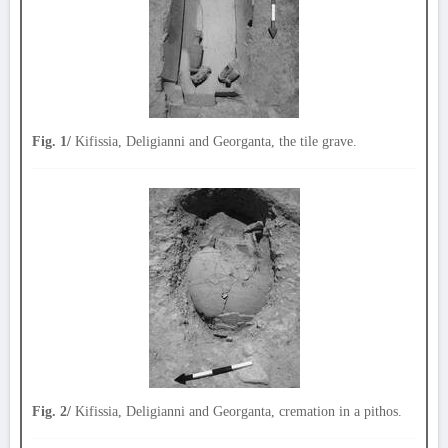
Fig. 1/
Kifissia, Deligianni and Georganta, the tile grave.
Fig. 2/
Kifissia, Deligianni and Georganta, cremation in a pithos.