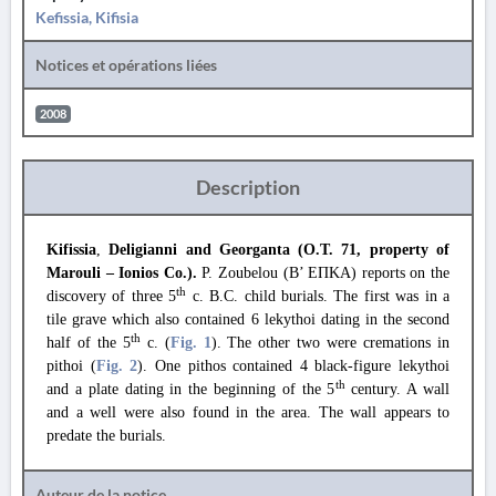
Kefissia, Kifisia
Notices et opérations liées
2008
Description
Kifissia
,
Deligianni and Georganta (O.T. 71, property of
Marouli – Ionios Co.).
P. Zoubelou (B’ ΕΠΚΑ) reports on the
th
discovery of three 5
c. B.C. child burials. The first was in a
tile grave which also contained 6 lekythoi dating in the second
th
half of the 5
c. (
Fig. 1
). The other two were cremations in
pithoi (
Fig. 2
). One pithos contained 4 black-figure lekythoi
th
and a plate dating in the beginning of the 5
century. A wall
and a well were also found in the area. The wall appears to
predate the burials.
Auteur de la notice