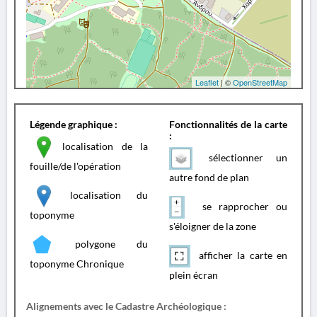
Leaflet
| ©
OpenStreetMap
Légende graphique :
Fonctionnalités de la carte
:
localisation de la
sélectionner un
fouille/de l'opération
autre fond de plan
localisation du
se rapprocher ou
toponyme
s'éloigner de la zone
polygone du
afficher la carte en
toponyme Chronique
plein écran
Alignements avec le Cadastre Archéologique :