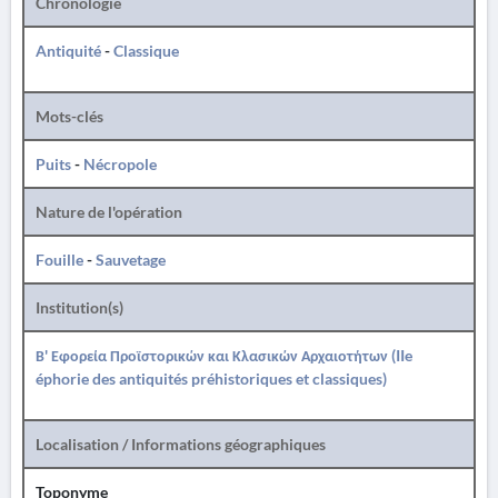
Chronologie
Antiquité
-
Classique
Mots-clés
Puits
-
Nécropole
Nature de l'opération
Fouille
-
Sauvetage
Institution(s)
Β' Εφορεία Προϊστορικών και Κλασικών Αρχαιοτήτων (IIe
éphorie des antiquités préhistoriques et classiques)
Localisation / Informations géographiques
Toponyme