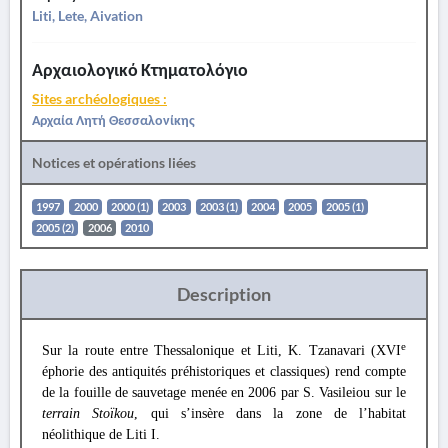
Liti, Lete, Aivation
Αρχαιολογικό Κτηματολόγιο
Sites archéologiques :
Αρχαία Λητή Θεσσαλονίκης
Notices et opérations liées
1997
2000
2000 (1)
2003
2003 (1)
2004
2005
2005 (1)
2005 (2)
2006
2010
Description
e
Sur la route entre Thessalonique et Liti, K. Tzanavari (XVI
éphorie des antiquités préhistoriques et classiques) rend compte
de la fouille de sauvetage menée en 2006 par S. Vasileiou sur le
terrain Stoïkou
, qui s’insère dans la zone de l’habitat
néolithique de Liti I.