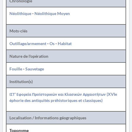
Chronologie
Néolithique
-
Néolithique Moyen
Mots-clés
Outillage/armement
-
Os
-
Habitat
Nature de l'opération
Fouille
-
Sauvetage
Institution(s)
ΙΣΤ' Εφορεία Προϊστορικών και Κλασικών Αρχαιοτήτων (XVIe
éphorie des antiquités préhistoriques et classiques)
Localisation / Informations géographiques
Toponyme