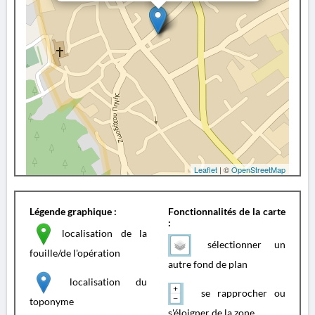
Leaflet
| ©
OpenStreetMap
Légende graphique :
Fonctionnalités de la carte
:
localisation de la
sélectionner un
fouille/de l'opération
autre fond de plan
localisation du
se rapprocher ou
toponyme
s'éloigner de la zone