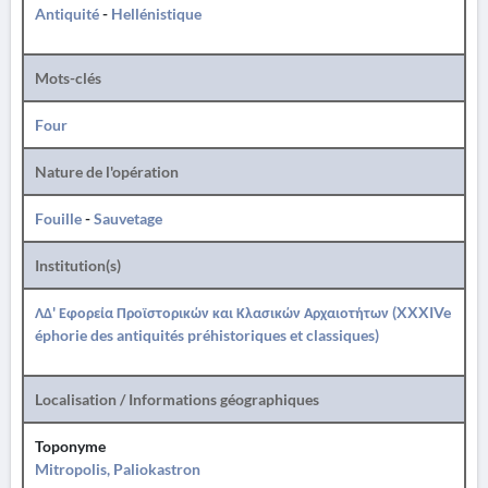
Antiquité
-
Hellénistique
Mots-clés
Four
Nature de l'opération
Fouille
-
Sauvetage
Institution(s)
ΛΔ' Εφορεία Προϊστορικών και Κλασικών Αρχαιοτήτων (XXXIVe
éphorie des antiquités préhistoriques et classiques)
Localisation / Informations géographiques
Toponyme
Mitropolis, Paliokastron