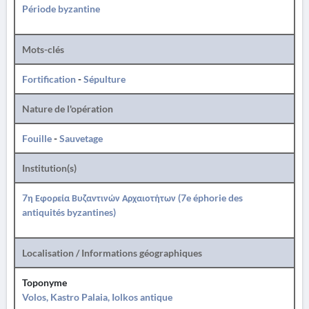
Période byzantine
Mots-clés
Fortification
-
Sépulture
Nature de l'opération
Fouille
-
Sauvetage
Institution(s)
7η Εφορεία Βυζαντινών Αρχαιοτήτων (7e éphorie des
antiquités byzantines)
Localisation / Informations géographiques
Toponyme
Volos, Kastro Palaia, Iolkos antique