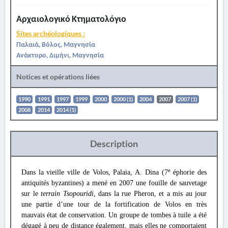
Αρχαιολογικό Κτηματολόγιο
Sites archéologiques :
Παλαιά, Βόλος, Μαγνησία
Ανάκτορο, Διμήνι, Μαγνησία
Notices et opérations liées
1990
1991
1997
1999
2000
2000 (1)
2004
2007
2007 (1)
2008
2014
2014 (1)
Description
e
Dans la vieille ville de Volos, Palaia, A. Dina (7
éphorie des
antiquités byzantines) a mené en 2007 une fouille de sauvetage
sur le
terrain Tsopouridi
, dans la rue Pheron, et a mis au jour
une partie d’une tour de la fortification de Volos en très
mauvais état de conservation. Un groupe de tombes à tuile a été
dégagé à peu de distance également, mais elles ne comportaient