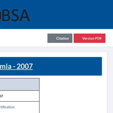
Citation
Version PDF
mia - 2007
07
tification