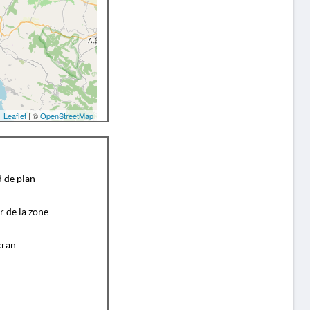
Leaflet
| ©
OpenStreetMap
d de plan
r de la zone
cran