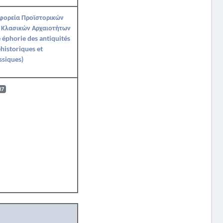
Εφορεία Προϊστορικών
 Κλασικών Αρχαιοτήτων
 éphorie des antiquités
historiques et
ssiques)
07