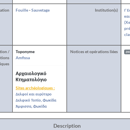
ration
Fouille
-
Sauvetage
Institution(s)
Ι' 
και
(Xe
pré
cla
tion /
Toponyme
Notices et opérations liées
20
tions
Amfissa
iques
Αρχαιολογικό
Κτηματολόγιο
Sites archéologiques :
Δελφοί και ευρύτερο
Δελφικό Τοπίο, Φωκίδα
Άμφισσα, Φωκίδα
Description