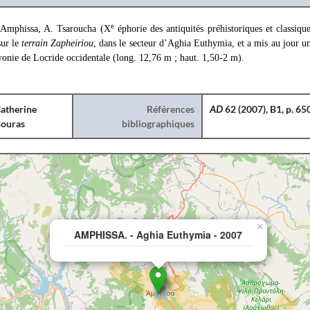
e
Amphissa, A. Tsaroucha (X
éphorie des antiquités préhistoriques et classiq
sur le
terrain Zapheiriou
, dans le secteur d’Aghia Euthymia, et a mis au jour 
yonie de Locride occidentale (long. 12,76 m ; haut. 1,50-2 m).
atherine
Références
AD
62 (2007), B1, p. 65
ouras
bibliographiques
×
AMPHISSA. - Aghia Euthymia - 2007