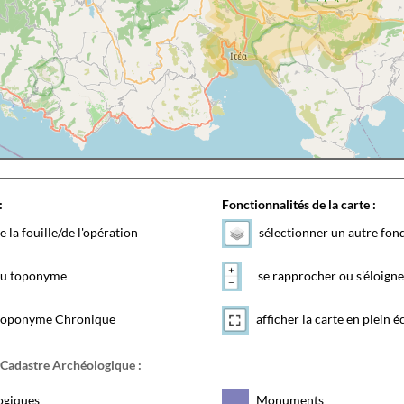
:
Fonctionnalités de la carte :
e la fouille/de l'opération
sélectionner un autre fon
 du toponyme
se rapprocher ou s'éloigne
toponyme Chronique
afficher la carte en plein é
 Cadastre Archéologique :
ogiques
Monuments