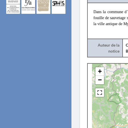
Dans la commune d’
fouille de sauvetage 
la ville antique de M
Auteur de la
C
notice
B
+
−