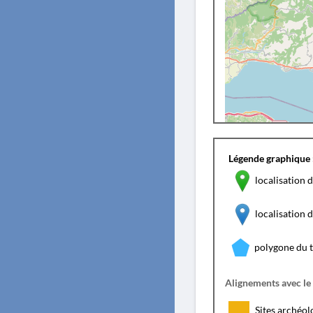
Légende graphique 
localisation d
localisation
polygone du 
Alignements avec le
Sites archéol