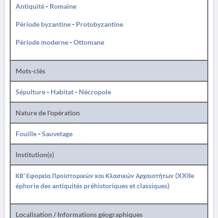
Antiquité
-
Romaine
Période byzantine
-
Protobyzantine
Période moderne
-
Ottomane
Mots-clés
Sépulture
-
Habitat
-
Nécropole
Nature de l'opération
Fouille
-
Sauvetage
Institution(s)
ΚΒ' Εφορεία Προϊστορικών και Κλασικών Αρχαιοτήτων (XXIIe
éphorie des antiquités préhistoriques et classiques)
Localisation / Informations géographiques