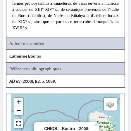
fermés protobyzantins à cannelures, de vases ouverts à incisions
e
e
à couleur du XIII
-XIV
s., de céramique provenant de l’Italie
du Nord (maiolica), de Nicée, de Kütahya et d’ateliers locaux
e
du XIX
s., ainsi que de parties en terre cuite de narguilés du
e
XVIII
s.
Auteur de la notice
Catherine Bouras
Références bibliographiques
AD
63 (2008), B2, p. 1089.
+
−
×
CHIOS. - Kastro - 2008