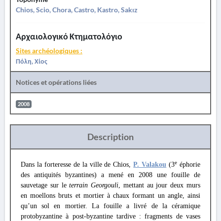
Chios, Scio, Chora, Castro, Kastro, Sakız
Αρχαιολογικό Κτηματολόγιο
Sites archéologiques :
Πόλη, Χίος
Notices et opérations liées
2008
Description
e
Dans la forteresse de la ville de Chios,
P. Valakou
(3
éphorie
des antiquités byzantines) a mené en 2008 une fouille de
sauvetage sur le
terrain Georgouli
, mettant au jour deux murs
en moellons bruts et mortier à chaux formant un angle, ainsi
qu’un sol en mortier. La fouille a livré de la céramique
protobyzantine à post-byzantine tardive : fragments de vases