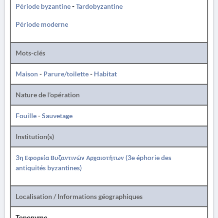
Période byzantine
-
Tardobyzantine
Période moderne
Mots-clés
Maison
-
Parure/toilette
-
Habitat
Nature de l'opération
Fouille
-
Sauvetage
Institution(s)
3η Εφορεία Βυζαντινών Αρχαιοτήτων (3e éphorie des
antiquités byzantines)
Localisation / Informations géographiques
Toponyme