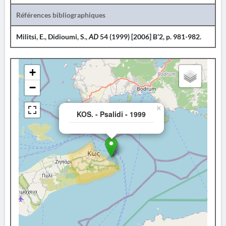
Références bibliographiques
Militsi, E., Didioumi, S.,
AD
54 (1999) [2006] B’2, p. 981-982.
+
−
×
KOS. - Psalidi - 1999