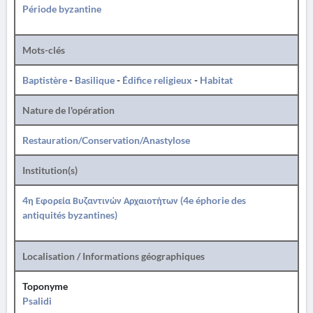
Période byzantine
Mots-clés
Baptistère
-
Basilique
-
Édifice religieux
-
Habitat
Nature de l'opération
Restauration/Conservation/Anastylose
Institution(s)
4η Εφορεία Βυζαντινών Αρχαιοτήτων (4e éphorie des
antiquités byzantines)
Localisation / Informations géographiques
Toponyme
Psalidi