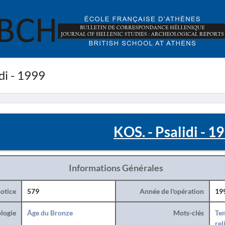
di - 1999
KOS. - Psalidi - 1
Informations Générales
otice
579
Année de l'opération
19
logie
Âge du Bronze
Mots-clés
Te
rel