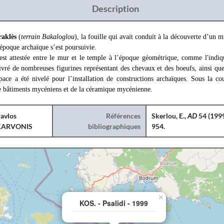
Description
raklès
(
terrain Bakaloglou
), la fouille qui avait conduit à la découverte d’un
époque archaïque s’est poursuivie.
 est attestée entre le mur et le temple à l’époque géométrique, comme l'indi
livré de nombreuses figurines représentant des chevaux et des boeufs, ainsi que
pace a été nivelé pour l’installation de constructions archaïques. Sous la c
de bâtiments mycéniens et de la céramique mycénienne.
avlos
Références
Skerlou, E.,
AD
54 (1999
KARVONIS
bibliographiques
954.
×
KOS. - Psalidi - 1999