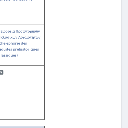
 Εφορεία Προϊστορικών
 Κλασικών Αρχαιοτήτων
IIe éphorie des
iquités préhistoriques
classiques)
99