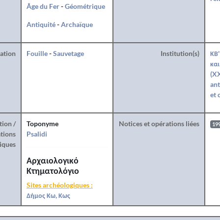
Âge du Fer
-
Géométrique
Antiquité
-
Archaïque
ration
Fouille
-
Sauvetage
Institution(s)
ΚΒ'
και
(XX
ant
et 
tion /
Toponyme
Notices et opérations liées
19
tions
Psalidi
iques
Αρχαιολογικό
Κτηματολόγιο
Sites archéologiques :
Δήμος Κω, Κως