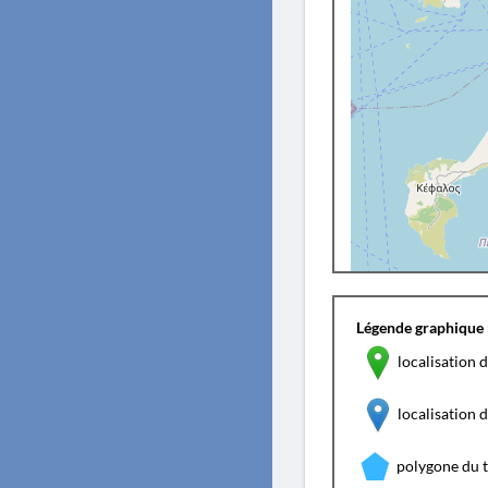
Légende graphique 
localisation d
localisation
polygone du 