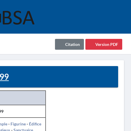
Citation
Version PDF
999
99
mple
-
Figurine
-
Édifice
igieux
-
Sanctuaire