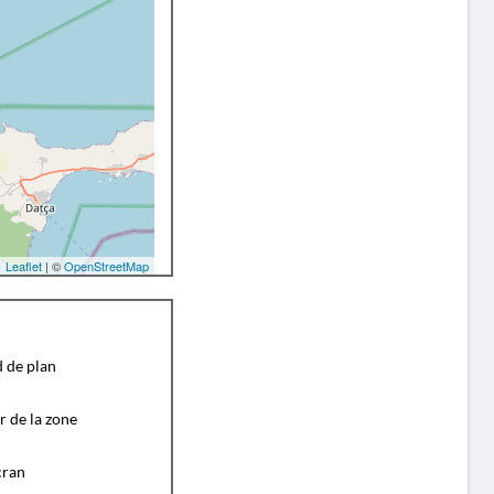
Leaflet
| ©
OpenStreetMap
d de plan
r de la zone
cran