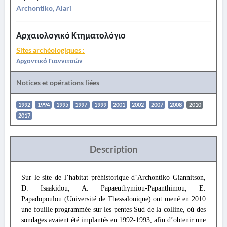
Archontiko, Alari
Αρχαιολογικό Κτηματολόγιο
Sites archéologiques :
Αρχοντικό Γιαννιτσών
Notices et opérations liées
1992
1994
1995
1997
1999
2001
2002
2007
2008
2010
2017
Description
Sur le site de l’habitat préhistorique d’Archontiko Giannitson,
D. Isaakidou, A. Papaeuthymiou-Papanthimou, E.
Papadopoulou (Université de Thessalonique) ont mené en 2010
une fouille programmée sur les pentes Sud de la colline, où des
sondages avaient été implantés en 1992-1993, afin d’obtenir une