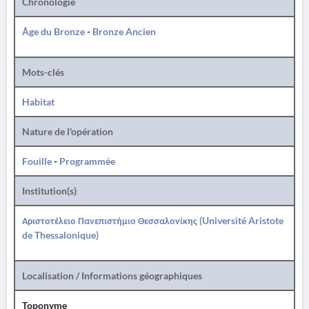
Chronologie
Âge du Bronze
-
Bronze Ancien
Mots-clés
Habitat
Nature de l'opération
Fouille
-
Programmée
Institution(s)
Αριστοτέλειο Πανεπιστήμιο Θεσσαλονίκης (Université Aristote
de Thessalonique)
Localisation / Informations géographiques
Toponyme