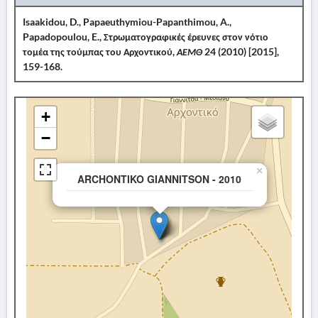
Isaakidou, D., Papaeuthymiou-Papanthimou, A.,
Papadopoulou, E., Στρωματογραφικές έρευνες στον νότιο
τομέα της τούμπας του Αρχοντικού,
ΑΕΜΘ
24 (2010) [2015],
159-168.
+
−
×
ARCHONTIKO GIANNITSON - 2010