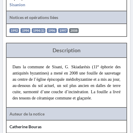
Sisanion
Notices et opérations liées
1992
1994
1994 (1)
1996
1997
2008
Description
e
Dans la commune de Sisani, G. Skiadarésis (11
éphorie des
antiquités byzantines) a mené en 2008 une fouille de sauvetage
au centre de l’église épiscopale médiobyzantine et a mis au jour,
au-dessous du sol actuel, un sol plus ancien en dalles de terre
cuite, surmonté d’une couche d’incinération. La fouille a livré
des tessons de céramique commune et glaçurée.
Auteur de la notice
Catherine Bouras