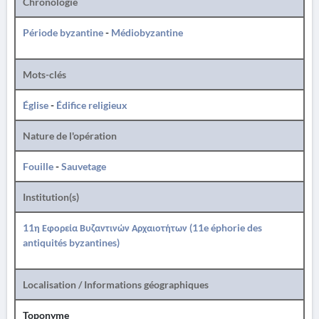
Chronologie
Période byzantine
-
Médiobyzantine
Mots-clés
Église
-
Édifice religieux
Nature de l'opération
Fouille
-
Sauvetage
Institution(s)
11η Εφορεία Βυζαντινών Αρχαιοτήτων (11e éphorie des
antiquités byzantines)
Localisation / Informations géographiques
Toponyme