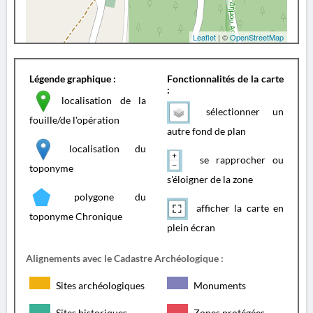
Leaflet
| ©
OpenStreetMap
Légende graphique :
Fonctionnalités de la carte
:
localisation de la
sélectionner un
fouille/de l'opération
autre fond de plan
localisation du
se rapprocher ou
toponyme
s'éloigner de la zone
polygone du
afficher la carte en
toponyme Chronique
plein écran
Alignements avec le Cadastre Archéologique :
Sites archéologiques
Monuments
Sites historiques
Zones protégées