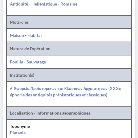
Antiquité
-
Hellénistique
-
Romaine
Mots-clés
Maison
-
Habitat
Nature de l'opération
Fouille
-
Sauvetage
Institution(s)
Λ' Εφορεία Προϊστορικών και Κλασικών Αρχαιοτήτων (XXXe
éphorie des antiquités préhistoriques et classiques)
Localisation / Informations géographiques
Toponyme
Platania