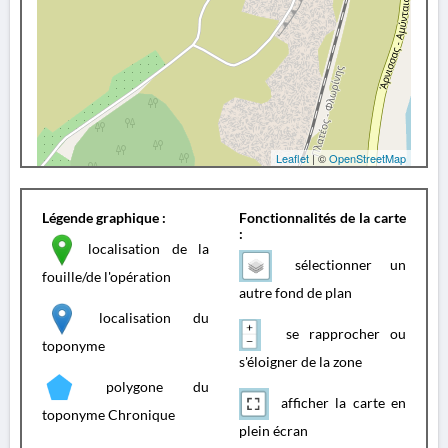
Leaflet
| ©
OpenStreetMap
Légende graphique :
Fonctionnalités de la carte
:
localisation de la
sélectionner un
fouille/de l'opération
autre fond de plan
localisation du
se rapprocher ou
toponyme
s'éloigner de la zone
polygone du
afficher la carte en
toponyme Chronique
plein écran