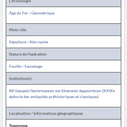
Chronologie
Âge du Fer
-
Géométrique
Mots-clés
Sépulture
-
Nécropole
Nature de l'opération
Fouille
-
Sauvetage
Institution(s)
ΚΘ' Εφορεία Προϊστορικών και Κλασικών Αρχαιοτήτων (XXIXe
éphorie des antiquités préhistoriques et classiques)
Localisation / Informations géographiques
Toponyme