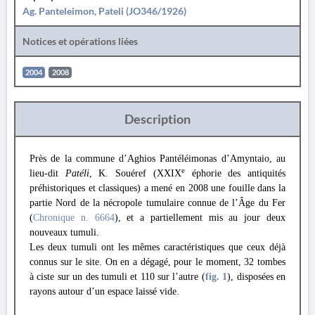
Ag. Panteleimon, Pateli (JO346/1926)
Notices et opérations liées
2004
2008
Description
Près de la commune d’Aghios Pantéléimonas d’Amyntaio, au
e
lieu-dit
Patéli
, K. Souéref (XXIX
éphorie des antiquités
préhistoriques et classiques) a mené en 2008 une fouille dans la
partie Nord de la nécropole tumulaire connue de l’Âge du Fer
(
Chronique n. 6664
), et a partiellement mis au jour deux
nouveaux tumuli.
Les deux tumuli ont les mêmes caractéristiques que ceux déjà
connus sur le site. On en a dégagé, pour le moment, 32 tombes
à ciste sur un des tumuli et 110 sur l’autre (
fig. 1
), disposées en
rayons autour d’un espace laissé vide.