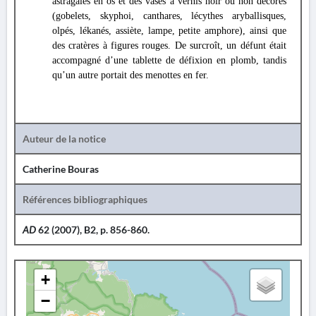
astragales en os et des vases à vernis noir ou non décorés
(gobelets, skyphoi, canthares, lécythes aryballisques,
olpés, lékanés, assiète, lampe, petite amphore), ainsi que
des cratères à figures rouges. De surcroît, un défunt était
accompagné d’une tablette de défixion en plomb, tandis
qu’un autre portait des menottes en fer.
Auteur de la notice
Catherine Bouras
Références bibliographiques
AD
62 (2007), B2, p. 856-860.
+
−