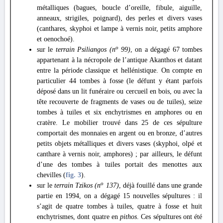
métalliques (bagues, boucle d’oreille, fibule, aiguille,
anneaux, strigiles, poignard), des perles et divers vases
(canthares, skyphoi et lampe à vernis noir, petits amphore
et oenochoé).
o
sur le
terrain Psiliangos (n
99)
, on a dégagé 67 tombes
appartenant à la nécropole de l’antique Akanthos et datant
entre la période classique et hellénistique. On compte en
particulier 44 tombes à fosse (le défunt y étant parfois
déposé dans un lit funéraire ou cercueil en bois, ou avec la
tête recouverte de fragments de vases ou de tuiles), seize
tombes à tuiles et six enchytrismes en amphores ou en
cratère. Le mobilier trouvé dans 25 de ces sépulture
comportait des monnaies en argent ou en bronze, d’autres
petits objets métalliques et divers vases (skyphoi, olpé et
canthare à vernis noir, amphores) ; par ailleurs, le défunt
d’une des tombes à tuiles portait des menottes aux
chevilles (
fig. 3
).
o
sur le
terrain Tzikos (n
137)
, déjà fouillé dans une grande
partie en 1994, on a dégagé 15 nouvelles sépultures : il
s’agit de quatre tombes à tuiles, quatre à fosse et huit
enchytrismes, dont quatre en
pithos
. Ces sépultures ont été