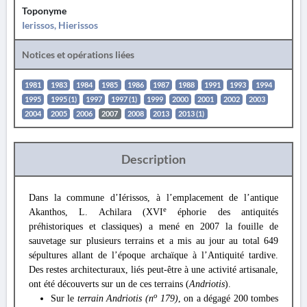
Toponyme
Ierissos, Hierissos
Notices et opérations liées
1981
1983
1984
1985
1986
1987
1988
1991
1993
1994
1995
1995 (1)
1997
1997 (1)
1999
2000
2001
2002
2003
2004
2005
2006
2007
2008
2013
2013 (1)
Description
Dans la commune d’Iérissos, à l’emplacement de l’antique
e
Akanthos, L. Achilara (XVI
éphorie des antiquités
préhistoriques et classiques) a mené en 2007 la fouille de
sauvetage sur plusieurs terrains et a mis au jour au total 649
sépultures allant de l’époque archaïque à l’Antiquité tardive.
Des restes architecturaux, liés peut-être à une activité artisanale,
ont été découverts sur un de ces terrains (
Andriotis
).
o
Sur le
terrain Andriotis (n
179)
, on a dégagé 200 tombes