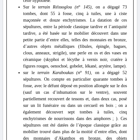
cette hypothèse.
o
Sur le
terrain Réissoglou (n
145)
, on a dégagé 73
tombes, dont 55 à fosse, cinq à tuiles, une à ciste
maçonnée et douze enchytrismes. La datation de ces
sépultures, entre la période classique tardive et l’antiquité
tardive, a été basée sur le mobilier découvert dans une
petite partie d’entre elles, telles des monnaies en bronze,
d’autres objets métalliques (fibules, épingle, bagues,
clous, anneaux, strigile), une perle en os et des vases en
céramique (skyphoi et lécythe à vernis noir, cratère à
figures rouges, oenochoé, gobelet, lékané, arytère, lampe).
o
sur le
terrain Karaboukas (n
91)
, on a dégagé 52
sépultures. On compte en particulier quarante tombes à
fosse, avec le défunt déposé en position allongée sur le dos
(sauf un cas d’inhumation sur le ventre), souvent
partiellement recouvert de tessons et, dans deux cas, posé
sur un lit funéraire ou dans un cercueil en bois ; on a
également découvert sept tombes à tuiles, cinq
enchytrismes de nourrissons dans des amphores ; ). Ces
sépultures ont été datées de l’époque classique grâce au
mobilier trouvé dans plus de la moitié d’entre elles, dont
des monnaies d’Akanthos en bronze, des objets