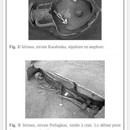
Fig. 2/
Iérissos, terrain Karabouka, sépulture en amphore.
Fig. 3/
Iérissos, terrain Psiliagkou, tombe à ciste. Le défunt porte