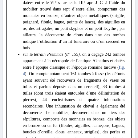
e
e
datées entre le VI
s. av. et le III
apr. J.-C. à l’aide du
mobilier trouvé dans sept d’entre elles, comportant des
monnaies en bronze, d’autres objets métalliques (strigile,
poignard, fibule, bague, pointe de lance), des aiguilles en
os, des astragales, un petit skyphos et un petit lécythe ; par
ailleurs, la découverte de clous dans une des tombes
indique l’utilisation d’un lit funéraire ou d’un cercueil en
bois.
o
sur le
terrain Psemmas (n
155)
, on a dégagé 242 tombes
appartenant à la nécropole de l’antique Akanthos et datées
entre l’époque classique et l’époque romaine tardive (
fig.
4
). On compte notamment 161 tombes à fosse (les défunts
ayant souvent été recouverts de fragments de vases ou
tuiles et parfois déposés dans un cercueil), 33 tombes à
tuiles (dont trois étaient entourées d’une délimitation de
pierres), 44 enchytrismes et quatre inhumations
secondaires. Une inhumation de cheval a également été
découverte. Le mobilier, découvert dans un tiers des
sépultures, comporte des monnaies en bronze, des objets
en bronze ou en fer (fibules, aiguilles, hameçons, bagues,
boucles d’oreille, clous, anneaux, strigiles), des perles et