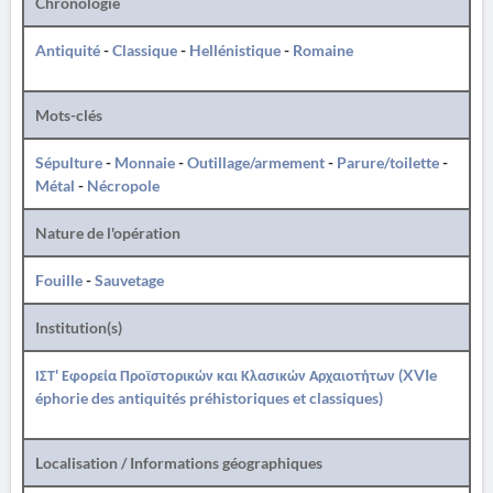
Chronologie
Antiquité
-
Classique
-
Hellénistique
-
Romaine
Mots-clés
Sépulture
-
Monnaie
-
Outillage/armement
-
Parure/toilette
-
Métal
-
Nécropole
Nature de l'opération
Fouille
-
Sauvetage
Institution(s)
ΙΣΤ' Εφορεία Προϊστορικών και Κλασικών Αρχαιοτήτων (XVIe
éphorie des antiquités préhistoriques et classiques)
Localisation / Informations géographiques