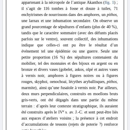
appartenant à la nécropole de l’antique Akanthos (
fig. 1
) ;
il s’agit de 116 tombes à fosse et douze à tuiles, 71
enchytrismes de nourrissons dans des amphores, un
pithos
,
une larnax et une inhumation secondaire. On observe un
grand pourcentage de sépultures d’enfants (plus de 40 %),
tandis que le caractère sommaire (avec des défunts placés
parfois sur le ventre), souvent collectif, des inhumations
indique que celles-ci ont pu être le résultat d’un
événement tel une épidémie ou une guerre. Seule une
petite proportion (16 %) des sépultures contenaient du
mobilier, tel des monnaies et des bijoux en argent ou en
bronze et divers vases (gobelet, askos, olpé et autres vases
à vernis noir, amphores à figures noires ou à figures
rouges, skyphoi, oenochoai, lécythes aryballisques,
pithos
,
marmite), ainsi qu’une fusaïole à vernis noir. Par ailleurs,
deux murs perpendiculaires, construits en moellons bruts
gris-verts, ont été dégagés dans une partie du même
terrain : d’après leur contexte stratigraphique, ils auraient
e
été construits après le IV
s. av. J.-C. et sont peut-être liés
aux espaces d’ateliers voisins ; la présence à cet endroit
d’accumulations de tessons (rejets de poterie ?) renforce