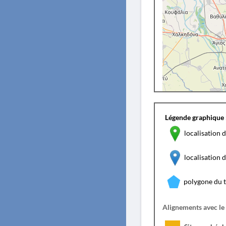
Légende graphique 
localisation d
localisation
polygone du 
Alignements avec le