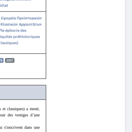
itat
' Εφορεία Προϊστορικών
 Κλασικών Αρχαιοτήτων
Ie éphorie des
iquités préhistoriques
classiques)
78
2007
s et classiques) a mené,
our des vestiges d’une
i s'inscrivent dans une