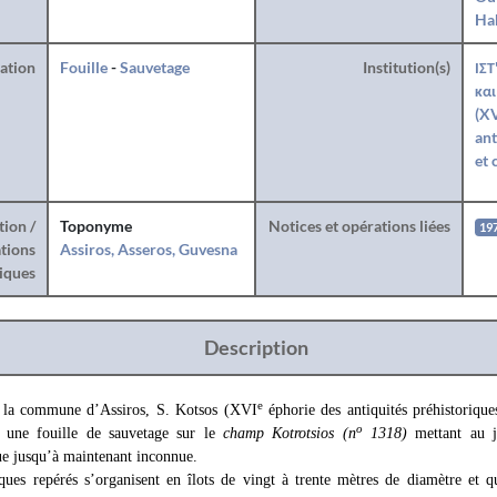
Hab
ration
Fouille
-
Sauvetage
Institution(s)
ΙΣΤ
και
(XV
ant
et 
tion /
Toponyme
Notices et opérations liées
19
tions
Assiros, Asseros, Guvesna
iques
Description
e
 la commune d’Assiros, S. Kotsos (XVI
éphorie des antiquités préhistorique
o
 une fouille de sauvetage sur le
champ Kotrotsios (n
1318)
mettant au j
que jusqu’à maintenant inconnue.
ques repérés s’organisent en îlots de vingt à trente mètres de diamètre et qu