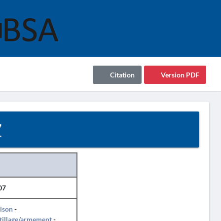
Citation
Version PDF
7
07
ison
-
tillage/armement
-