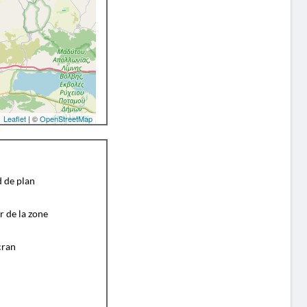
Leaflet
| ©
OpenStreetMap
d de plan
r de la zone
cran