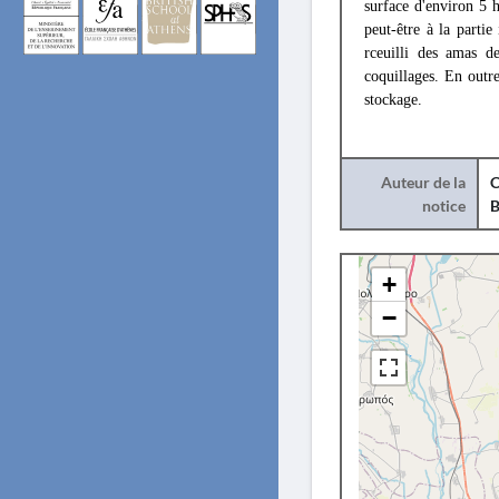
surface d'environ 5 
peut-être à la partie
rceuilli des amas d
coquillages. En outre
stockage.
Auteur de la
C
notice
B
+
−