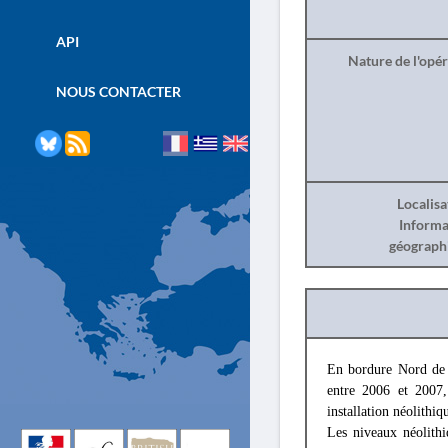
API
Nature de l'opé
NOUS CONTACTER
Localisa
Informa
géograph
En bordure Nord de
entre 2006 et 2007,
installation néolithi
Les niveaux néolithi