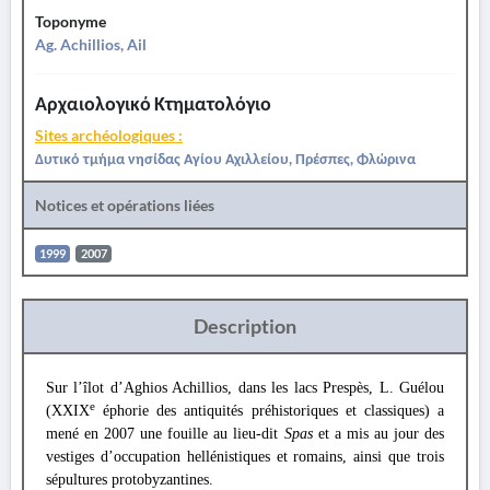
Toponyme
Ag. Achillios, Ail
Αρχαιολογικό Κτηματολόγιο
Sites archéologiques :
Δυτικό τμήμα νησίδας Αγίου Αχιλλείου, Πρέσπες, Φλώρινα
Notices et opérations liées
1999
2007
Description
Sur l’îlot d’Aghios Achillios, dans les lacs Prespès, L. Guélou
e
(XXIX
éphorie des antiquités préhistoriques et classiques) a
mené en 2007 une fouille au lieu-dit
Spas
et a mis au jour des
vestiges d’occupation hellénistiques et romains, ainsi que trois
sépultures protobyzantines.