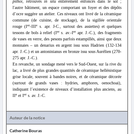
pithoi
, retrouvés
in situ
entièrement enfoncés dans le sol ;
l'autre bâtiment, un espace comportant un foyer et des dépôts
d’ocre suggère un atelier. Ces niveaux ont livré de la céramique
commune (de cuisine, de stockage), de la sigillée orientale
er
e
rouge (I
-III
s. apr. J-C., surtout des assiettes) et quelques
er
er
tessons de bols à relief (I
s. av.-I
apr. J.-C.), des fragments
de vases en verre, des pesons parfois estampillés, ainsi que deux
monnaies – un denarius en argent issu sous Hadrien (132-134
apr. J.-C.) et un antoninianus en bronze issu sous Aurélien (270-
275 apr. J.-C.).
En revanche, un sondage mené vers le Sud-Ouest, sur la rive du
lac, a livré de plus grandes quantités de céramique hellénistique
grise locale, souvent à bandes noires, et de céramique décorée
(surtout de grands vases : hydries, amphores, oenochoai),
indiquant l’existence de niveaux d’installation plus anciens, au
e
er
II
et I
s. av. J.-C.
Auteur de la notice
Catherine Bouras