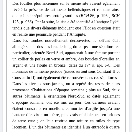
Des fouilles plus anciennes sur le même site avaient également
révélé la présence de bâtiments hellénistiques et romains ainsi
que celle de sépultures protobyzantines (
BCH
86, p. 795 ;
BCH
125, p. 933). Par la suite, le site a été identifié à l’antique Lyké,
tandis que divers éléments indiquent que l’îlot en question était
en réalité une péninsule pendant l’Antiquité.
Dans les tombes nouvellement découvertes, le défunt était
allongé sur le dos, les bras le long du corps : une sépulture en
particulier, orientée Nord-Sud, appartenait à une femme portant
un collier de perles en verre et ambre, des boucles d’oreilles en
e
argent et une fibule en bronze, datés du IV
s. apr. J-C. Des
monnaies de la même période (issues surtout sous Constant II et
Constantin II) ont également été retrouvées dans ces sépultures.
Dans les niveaux sous-jacents, on a repéré des restes de murs
provenant d’habitations d’époque romaine ; plus au Sud, deux
autres bâtiments, à orientation Nord-Sud et datés également
d’époque romaine, ont été mis au jour. Ces derniers avaient
étaient construits en moellons et mortier d’argile jusqu’à une
hauteur d’environ un mètre, puis vraisemblablement en briques
de terre crue ; on leur restitue une toiture en tuiles de type
laconien. L'un des bâtiments est identifié à un entrepôt à quatre