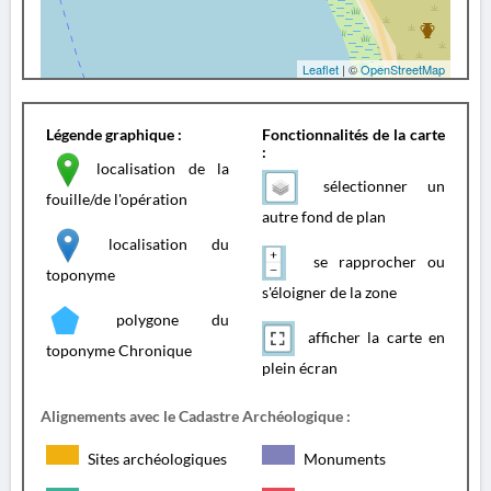
Leaflet
| ©
OpenStreetMap
Légende graphique :
Fonctionnalités de la carte
:
localisation de la
sélectionner un
fouille/de l'opération
autre fond de plan
localisation du
se rapprocher ou
toponyme
s'éloigner de la zone
polygone du
afficher la carte en
toponyme Chronique
plein écran
Alignements avec le Cadastre Archéologique :
Sites archéologiques
Monuments