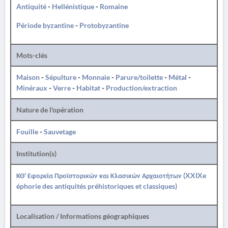
Antiquité
-
Hellénistique
-
Romaine
Période byzantine
-
Protobyzantine
Mots-clés
Maison
-
Sépulture
-
Monnaie
-
Parure/toilette
-
Métal
-
Minéraux
-
Verre
-
Habitat
-
Production/extraction
Nature de l'opération
Fouille
-
Sauvetage
Institution(s)
ΚΘ' Εφορεία Προϊστορικών και Κλασικών Αρχαιοτήτων (XXIXe
éphorie des antiquités préhistoriques et classiques)
Localisation / Informations géographiques