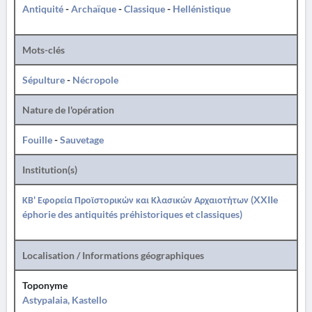
Antiquité
-
Archaïque
-
Classique
-
Hellénistique
Mots-clés
Sépulture
-
Nécropole
Nature de l'opération
Fouille
-
Sauvetage
Institution(s)
ΚΒ' Εφορεία Προϊστορικών και Κλασικών Αρχαιοτήτων (XXIIe
éphorie des antiquités préhistoriques et classiques)
Localisation / Informations géographiques
Toponyme
Astypalaia, Kastello