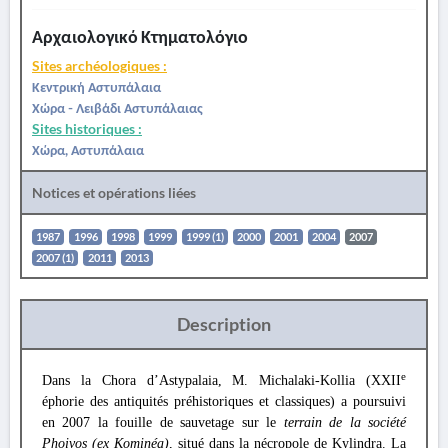
Αρχαιολογικό Κτηματολόγιο
Sites archéologiques :
Κεντρική Αστυπάλαια
Χώρα - Λειβάδι Αστυπάλαιας
Sites historiques :
Χώρα, Αστυπάλαια
Notices et opérations liées
1987
1996
1998
1999
1999 (1)
2000
2001
2004
2007
2007 (1)
2011
2013
Description
e
Dans la Chora d’Astypalaia, M. Michalaki-Kollia (XXII
éphorie des antiquités préhistoriques et classiques) a poursuivi
en 2007 la fouille de sauvetage sur le
terrain de la société
Phoivos (ex Kominéa)
, situé dans la nécropole de Kylindra. La