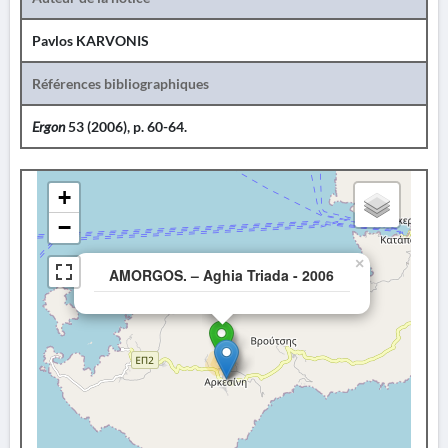
Pavlos KARVONIS
Références bibliographiques
Ergon
53 (2006), p. 60-64.
+
−
×
AMORGOS. – Aghia Triada - 2006