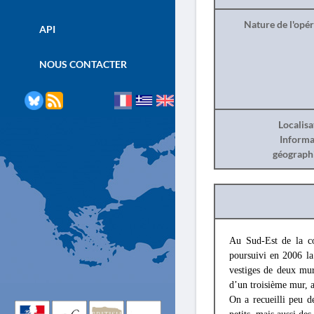
Nature de l'opé
API
NOUS CONTACTER
Localisa
Informa
géograph
Au Sud-Est de la c
poursuivi en 2006 la
vestiges de deux murs
d’un troisième mur, ai
On a recueilli peu d