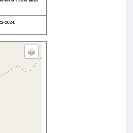
levées et à décor incisé.
022-1024.