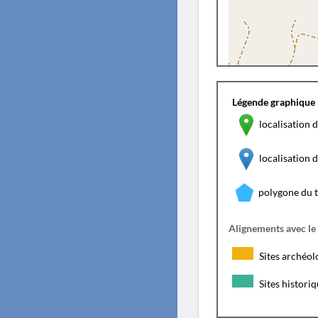
Légende graphique 
localisation d
localisation
polygone du 
Alignements avec le
Sites archéol
Sites histori