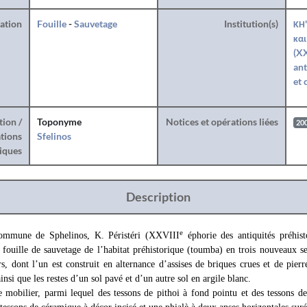
ration
Fouille
-
Sauvetage
Institution(s)
ΚΗ'
και
(XX
ant
et 
tion /
Toponyme
Notices et opérations liées
20
tions
Sfelinos
iques
Description
e
ommune de Sphelinos, K. Péristéri (XXVIII
éphorie des antiquités préhist
 fouille de sauvetage de l’habitat préhistorique (toumba) en trois nouveaux se
, dont l’un est construit en alternance d’assises de briques crues et de pierre
nsi que les restes d’un sol pavé et d’un autre sol en argile blanc.
e mobilier, parmi lequel des tessons de pithoi à fond pointu et des tessons d