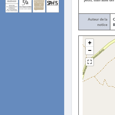
petits, mais aussi des
Auteur de la
C
notice
B
+
−