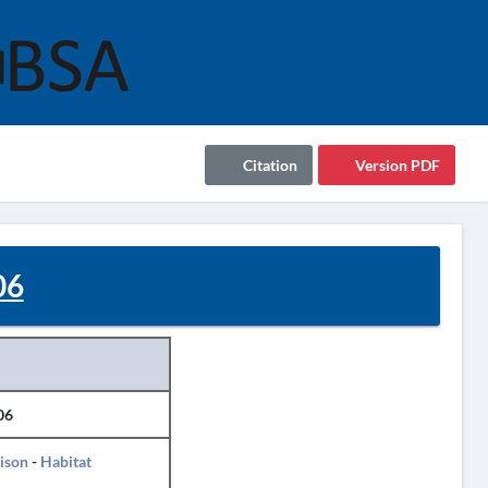
Citation
Version PDF
06
06
ison
-
Habitat