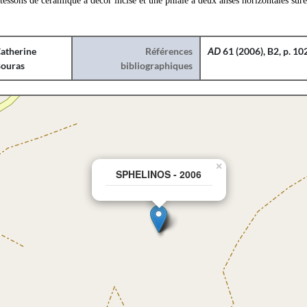
 tessons de céramique à décor incisé et une phialè à deux anses horizontales suré
atherine
Références
AD
61 (2006), B2, p. 1
ouras
bibliographiques
×
SPHELINOS - 2006