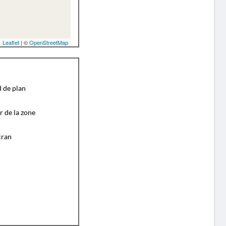
Leaflet
| ©
OpenStreetMap
d de plan
r de la zone
cran