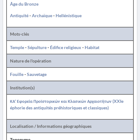
Âge du Bronze
Antiquité
-
Archaïque
-
Hellénistique
Mots-clés
Temple
-
Sépulture
-
Édifice religieux
-
Habitat
Nature de l'opération
Fouille
-
Sauvetage
Institution(s)
ΚΑ' Εφορεία Προϊστορικών και Κλασικών Αρχαιοτήτων (XXIe
éphorie des antiquités préhistoriques et classiques)
Localisation / Informations géographiques
Toponyme