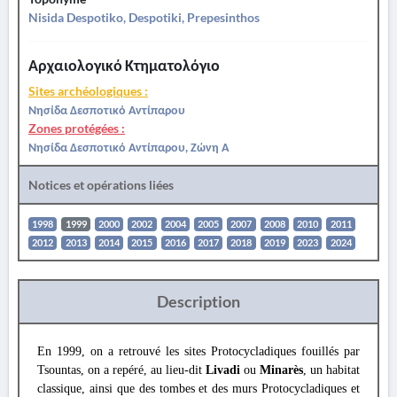
Nisida Despotiko, Despotiki, Prepesinthos
Αρχαιολογικό Κτηματολόγιο
Sites archéologiques :
Νησίδα Δεσποτικό Αντίπαρου
Zones protégées :
Νησίδα Δεσποτικό Αντίπαρου, Ζώνη Α
Notices et opérations liées
1998
1999
2000
2002
2004
2005
2007
2008
2010
2011
2012
2013
2014
2015
2016
2017
2018
2019
2023
2024
Description
En 1999, on a retrouvé les sites Protocycladiques fouillés par
Tsountas, on a repéré, au lieu-dit
Livadi
ou
Minarès
, un habitat
classique, ainsi que des tombes et des murs Protocycladiques et