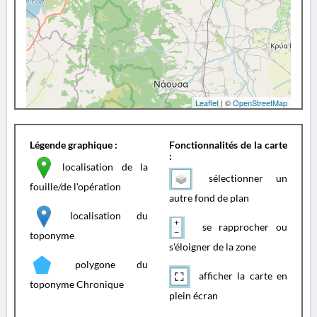
Leaflet
| ©
OpenStreetMap
Légende graphique :
Fonctionnalités de la carte
:
localisation de la
sélectionner un
fouille/de l'opération
autre fond de plan
localisation du
se rapprocher ou
toponyme
s'éloigner de la zone
polygone du
afficher la carte en
toponyme Chronique
plein écran