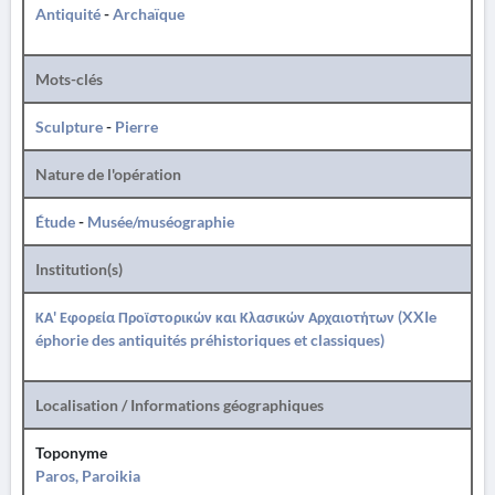
Antiquité
-
Archaïque
Mots-clés
Sculpture
-
Pierre
Nature de l'opération
Étude
-
Musée/muséographie
Institution(s)
ΚΑ' Εφορεία Προϊστορικών και Κλασικών Αρχαιοτήτων (XXIe
éphorie des antiquités préhistoriques et classiques)
Localisation / Informations géographiques
Toponyme
Paros, Paroikia