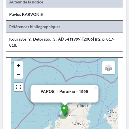
Auteur de la notice
Pavlos KARVONIS
Références bibliographiques
Kourayos, Y., Detoratou, S.,
AD
54 (1999) [2006] B’2, p. 817-
818.
+
−
×
PAROS. - Paroikia - 1999