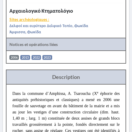
Αρχαιολογικό Κτηματολόγιο
Sites archéologiques :
Δελφοί και ευρύτερο Δελφικό Τοπίο, Φωκίδα
Άμφισσα, Φωκίδα
Notices et opérations liées
2006
2015
2022
2023
Description
e
Dans la commune d’Amphissa, A. Tsaroucha (X
éphorie des
antiquités préhistoriques et classiques) a mené en 2006 une
fouille de sauvetage en avant du bâtiment de la mairie et a mis
au jour les vestiges d’une construction circulaire (dim. haut.
1,40 m ; larg. 1 m) constituée de deux assises de grands blocs
travaillés grossièrement à la pointe, fondés directement sur le
rocher, sans assise de réglage. Ces vestiges ont été identifiés à