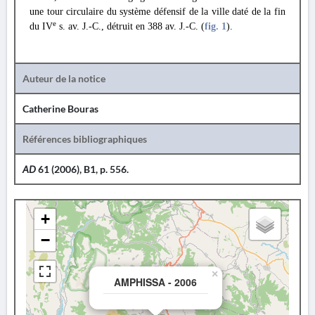
une tour circulaire du système défensif de la ville daté de la fin
e
du IV
s. av. J.-C., détruit en 388 av. J.-C. (
fig. 1
).
Auteur de la notice
Catherine Bouras
Références bibliographiques
AD
61 (2006), B1, p. 556.
+
−
×
AMPHISSA - 2006