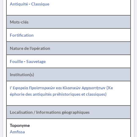
Antiquité
-
Classique
Mots-clés
Fortification
Nature de l'opération
Fouille
-
Sauvetage
Institution(s)
Ι' Εφορεία Προϊστορικών και Κλασικών Αρχαιοτήτων (Xe
éphorie des antiquités préhistoriques et classiques)
Localisation / Informations géographiques
Toponyme
Amfissa