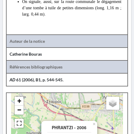
On signale, aussi, sur la route communale le dégagement
d’une tombe à tuile de petites dimensions (long. 1,16 m ;
larg. 0,44 m).
Auteur de la notice
Catherine Bouras
Références bibliographiques
AD
61 (2006), B1, p. 544-545.
+
−
×
PHRANTZI - 2006