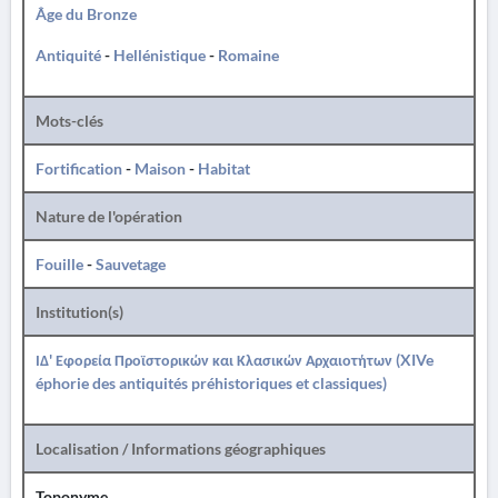
Âge du Bronze
Antiquité
-
Hellénistique
-
Romaine
Mots-clés
Fortification
-
Maison
-
Habitat
Nature de l'opération
Fouille
-
Sauvetage
Institution(s)
ΙΔ' Εφορεία Προϊστορικών και Κλασικών Αρχαιοτήτων (XIVe
éphorie des antiquités préhistoriques et classiques)
Localisation / Informations géographiques
Toponyme