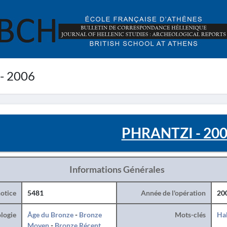
- 2006
PHRANTZI - 20
Informations Générales
otice
5481
Année de l'opération
20
logie
Âge du Bronze
-
Bronze
Mots-clés
Hab
Moyen
-
Bronze Récent