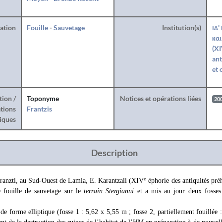
ration
Fouille
-
Sauvetage
Institution(s)
ΙΔ'
και
(XI
ant
et 
tion /
Toponyme
Notices et opérations liées
20
tions
Frantzis
iques
Description
e
hranzti, au Sud-Ouest de Lamia, E. Karantzali (XIV
éphorie des antiquités préh
fouille de sauvetage sur le
terrain Stergianni
et a mis au jour deux fosses
de forme elliptique (fosse 1 : 5,62 x 5,55 m ; fosse 2, partiellement fouillée 