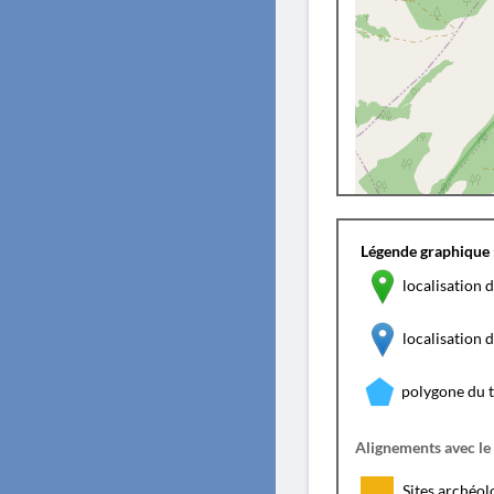
Légende graphique 
localisation d
localisation
polygone du 
Alignements avec le
Sites archéol