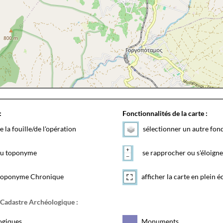
:
Fonctionnalités de la carte :
e la fouille/de l'opération
sélectionner un autre fon
 du toponyme
se rapprocher ou s'éloigne
toponyme Chronique
afficher la carte en plein é
 Cadastre Archéologique :
ogiques
Monuments