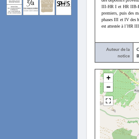
des dépotoirs provena
III-HR I et HR IIB-H
premiers, puis des m
phases III et IV des 
est attestée à l’HR III
Auteur de la
C
notice
B
+
−