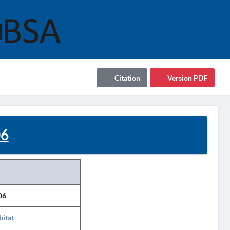
Citation
Version PDF
06
06
itat