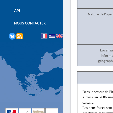
API
Nature de l'opé
NOUS CONTACTER
Localisa
Informa
géograph
Dans le secteur de P
a mené en 2006 une 
calcaire.
Les deux fosses sont 