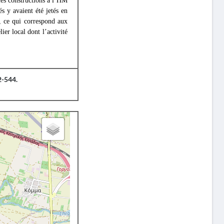
les constructions à l’HM
s y avaient été jetés en
, ce qui correspond aux
ier local dont l’activité
2-544.