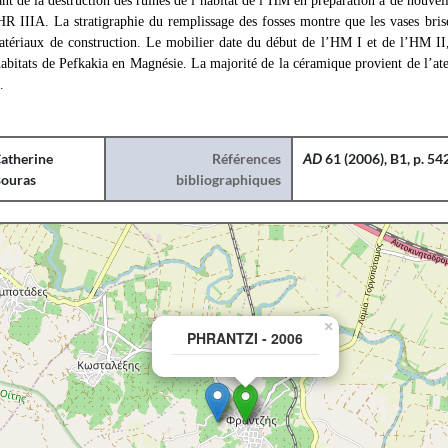
nt de la destruction des ruines de l’habitat de l’HM en préparation à de nouvel
R IIIA. La stratigraphie du remplissage des fosses montre que les vases brisé
atériaux de construction. Le mobilier date du début de l’HM I et de l’HM II
habitats de Pefkakia en Magnésie. La majorité de la céramique provient de l’atel
.
atherine
Références
AD
61 (2006), B1, p. 54
ouras
bibliographiques
×
PHRANTZI - 2006