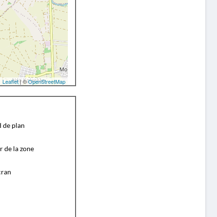
Leaflet
| ©
OpenStreetMap
d de plan
r de la zone
cran