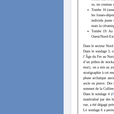
os, un couteau 
Tombe 16 (sond
les fosses-dépo
individu jeune 
mais la céramiq
Tombe 19. Au N
Ouest/Nord-Est 
Dans le secteur Nord 
Dans le sondage 3, o
l’Âge du Fer au Nord 
d’un pithos de stock
mur), on a mis au jou
stratigraphie à cet e
phase archaïque anci
socle en pierre. Des 
sommet de la Colline
Dans le sondage 4 (
f
matérialisé par des 
rue, a été dégagé prè
Le sondage 6 a permi