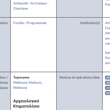
Antiquité
-
Archaïque
-
Par
Classique
ration
Fouille
-
Programmée
Institution(s)
Am
Cla
Ath
amé
cla
Εφ
Πιε
ant
tion /
Toponyme
Notices et opérations liées
20
tions
Méthonè, Methoni,
20
iques
Methone
20
20
Αρχαιολογικό
Κτηματολόγιο