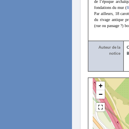
de l’époque archaïqu
fondations du mur (
f
Par ailleurs, 18 carot
du rivage antique pr
(rue ou passage ?) bo
Auteur de la
C
notice
B
+
−