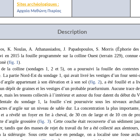
Sites archéologiques :
Αρχαία Μεθώνη Πιερίας
Description
s, K. Noulas, A. Athanassiadou, J. Papadopoulos, S. Morris (Éphorie des A
i en 2015 la fouille programmée sur la colline Ouest (terrain 229), connue
onè (
fig. 1
).
de la colline (sondages 1, 2 et 5), on a poursuivi la fouille des contextes
e. La partie Nord-Est du sondage 1, qui avait livré les vestiges d’un four semi-
’argile appartenant à son élévation et à son sol (
fig. 2
), a été fouillé et a l
, un dépôt de graines et les vestiges d’un probable praefurnium. Aucune trace de
e, mais les tessons collectés à l’intérieur et autour du four datent du début du V
dentale du sondage 1, la fouille s’est poursuivie sous les niveaux archaï
ctes d’argile sur un niveau de sable dur. La concentration la plus importante,
et a révélé un foyer en fer à cheval, de 30 cm de large et de 10 cm de pro
te d’argile grossière (
fig. 3
). Cette couche était recouverte d’un sédiment ja
er, tandis que des masses de rejet du travail du fer a été collecté aux alentours
 à la sidérurgie. Sous cette surface en pendage, on a localisé une fosse arch