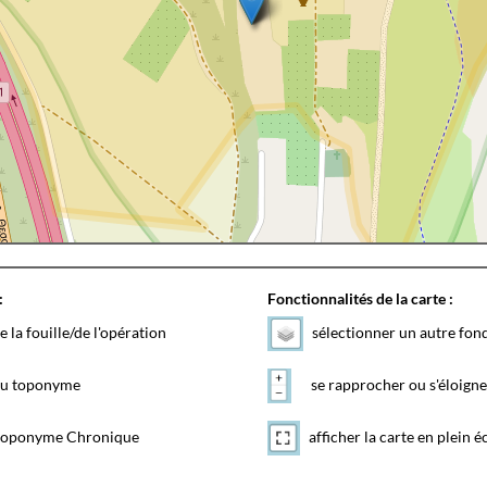
:
Fonctionnalités de la carte :
e la fouille/de l'opération
sélectionner un autre fon
 du toponyme
se rapprocher ou s'éloigne
toponyme Chronique
afficher la carte en plein é