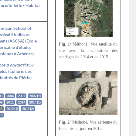
ure/toilette
-
Habitat
erican School of
ssical Studies at
ens (ASCSA) (École
Fig. 1/
Méthonè, Vue satellite du
ricaine d'études
site avec la localisation des
ssiques à Athènes)
sondages de 2014 et de 2015.
ορεία Αρχαιοτήτων
ρίας (Éphorie des
iquités de Piérie)
03
2004
2007
2007 (1)
09
2011
2014
2014 (1)
15
2015 (1)
2015 (2)
19
Fig. 2/
Méthonè, Vue aérienne du
four mis au jour en 2015.