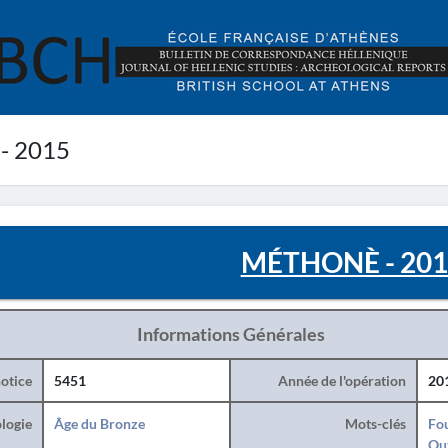
 2015
MÉTHONÈ - 201
Informations Générales
otice
5451
Année de l'opération
20
logie
Âge du Bronze
Mots-clés
Fo
Ou