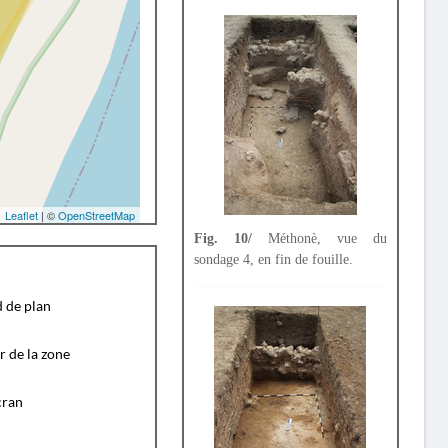
Leaflet
| ©
OpenStreetMap
Fig. 10/
Méthonè, vue du
sondage 4, en fin de fouille.
d de plan
r de la zone
cran