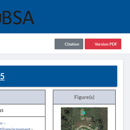
Citation
Version PDF
5
Figure(s)
15
ur
-
tillage/armement
-