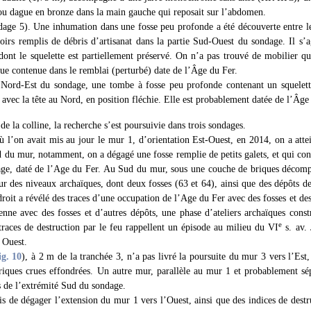
ou dague en bronze dans la main gauche qui reposait sur l’abdomen.
age 5). Une inhumation dans une fosse peu profonde a été découverte entre le
toirs remplis de débris d’artisanat dans la partie Sud-Ouest du sondage. Il s’a
dont le squelette est partiellement préservé. On n’a pas trouvé de mobilier qui 
ue contenue dans le remblai (perturbé) date de l’Âge du Fer.
ord-Est du sondage, une tombe à fosse peu profonde contenant un squelette
avec la tête au Nord, en position fléchie. Elle est probablement datée de l’Âg
de la colline, la recherche s’est poursuivie dans trois sondages.
ù l’on avait mis au jour le mur 1, d’orientation Est-Ouest, en 2014, on a atte
du mur, notamment, on a dégagé une fosse remplie de petits galets, et qui cons
age, daté de l’Age du Fer. Au Sud du mur, sous une couche de briques décom
r des niveaux archaïques, dont deux fosses (63 et 64), ainsi que des dépôts de
ndroit a révélé des traces d’une occupation de l’Age du Fer avec des fosses et de
enne avec des fosses et d’autres dépôts, une phase d’ateliers archaïques const
e
traces de destruction par le feu rappellent un épisode au milieu du VI
s. av. 
 Ouest.
ig. 10
), à 2 m de la tranchée 3, n’a pas livré la poursuite du mur 3 vers l’Est
briques crues effondrées. Un autre mur, parallèle au mur 1 et probablement sé
s de l’extrémité Sud du sondage.
s de dégager l’extension du mur 1 vers l’Ouest, ainsi que des indices de destr