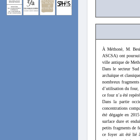
À Méthonè, M. Besio
ASCSA) ont poursuiv
ville antique de Meth
Dans le secteur Sud 
archaïque et classiqu
nombreux fragments d
d’utilisation du four
ce four n’a été repéré
Dans la partie occi
concentrations compa
été dégagée en 2015 
surface dure et endui
petits fragments de f
ce foyer ait été lié