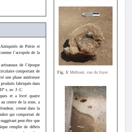
ntiquités de Piérie et
 comme l’acropole de la
 artisanaux de l’époque
circulaire comportant de
Fig. 3/
Méthonè, vue du foyer.
ivré une phase antérieure
 produits fabriqués dans
e
II
s. av. J.-C.
ques et a livré quatre
 au centre de la zone, a
fondeur, creusé dans la
unâtre qui comportait de
, suggérant peut-être que
aïque remplie de débris