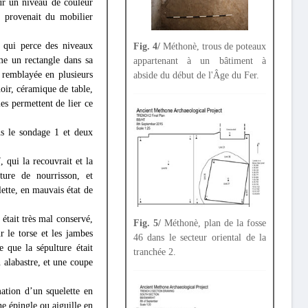
ur un niveau de couleur
t provenait du mobilier
, qui perce des niveaux
Fig. 4/
Méthonè, trous de poteaux
rme un rectangle dans sa
appartenant à un bâtiment à
 remblayée en plusieurs
abside du début de l'Âge du Fer.
oir, céramique de table,
es permettent de lier ce
ns le sondage 1 et deux
 qui la recouvrait et la
ture de nourrisson, et
ette, en mauvais état de
 était très mal conservé,
Fig. 5/
Méthonè, plan de la fosse
r le torse et les jambes
46 dans le secteur oriental de la
 que la sépulture était
tranchée 2.
 alabastre, et une coupe
ation d’un squelette en
 épingle ou aiguille en