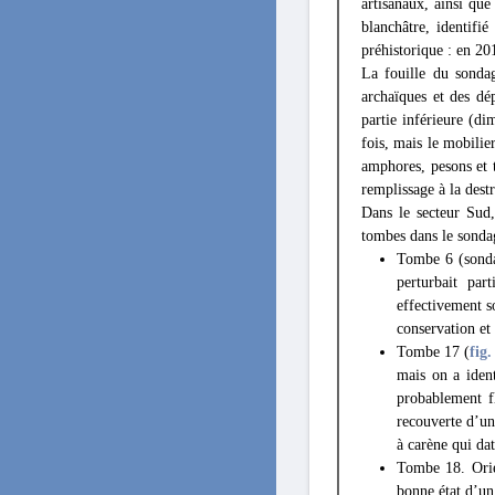
artisanaux, ainsi que
blanchâtre, identifi
préhistorique : en 20
La fouille du sondag
archaïques et des dé
partie inférieure (d
fois, mais le mobilie
amphores, pesons et t
remplissage à la destr
Dans le secteur Sud
tombes dans le sonda
Tombe 6 (sond
perturbait par
effectivement s
conservation et
Tombe 17 (
fig.
mais on a ident
probablement f
recouverte d’un
à carène qui da
Tombe 18. Orien
bonne état d’un