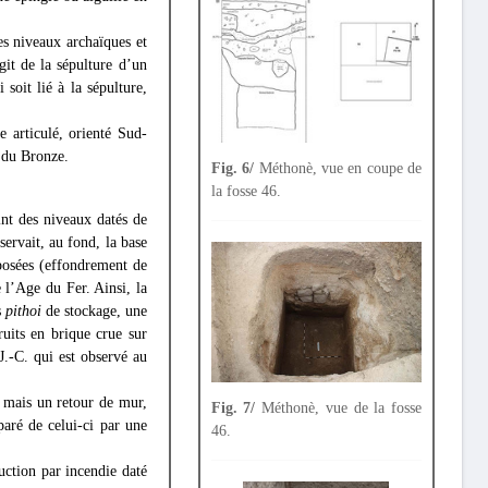
s niveaux archaïques et
git de la sépulture d’un
soit lié à la sépulture,
 articulé, orienté Sud-
e du Bronze.
Fig. 6/
Méthonè, vue en coupe de
la fosse 46.
int des niveaux datés de
ervait, au fond, la base
posées (effondrement de
 l’Age du Fer. Ainsi, la
s
pithoi
de stockage, une
ruits en brique crue sur
J.-C. qui est observé au
, mais un retour de mur,
Fig. 7/
Méthonè, vue de la fosse
paré de celui-ci par une
46.
uction par incendie daté