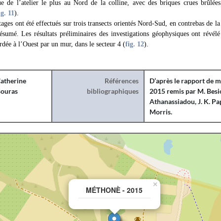
e de l’atelier le plus au Nord de la colline, avec des briques crues brûlées
ig. 11
).
tages ont été effectués sur trois transects orientés Nord-Sud, en contrebas de la
ésumé. Les résultats préliminaires des investigations géophysiques ont révél
rdée à l’Ouest par un mur, dans le secteur 4 (
fig. 12
).
atherine
Références
D’après le rapport de 
ouras
bibliographiques
2015 remis par M. Besio
Athanassiadou, J. K. Pa
Morris.
×
MÉTHONÈ - 2015