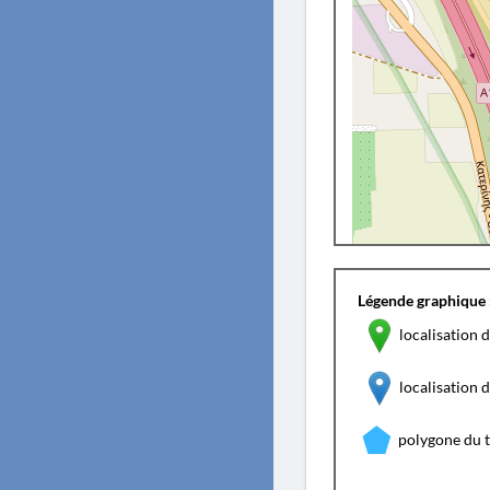
Légende graphique 
localisation d
localisation
polygone du 