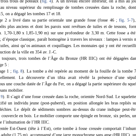
 trois trous de poteaux (
fig. 4
). À un niveau encore inférieur, on a mis au jo
é au niveau supérieur du remplissage de tombes creusées dans la roche, don
15, on a dégagé les tombes 17 et 18.
e 2 a livré dans sa partie orientale une grande fosse (fosse 46 ;
fig. 5
-7
)
pôts plus anciens et dont les parois sont revêtues de tuiles et de tessons, fo
im. 1,70-1,80 x 1,85-1,90 m) sur une profondeur de 3,30 m. Cette fosse a été
r, d’époque classique, paraît homogène à travers les niveaux : lampes à vernis n
uiles, ainsi qu’os animaux et coquillages. Les monnaies qui y ont été recueilli
uction de la ville en 354 av. J.-C.
, toujours, trois tombes de l’Âge du Bronze (HR IIIC) ont été dégagées da
ge 5 :
age 1 ;
fig. 8
). La tombe a été repérée au moment de la fouille de la tombe 7,
tiellement. La découverte d’un tibia avait révélé la présence d’une sépul
ous une couche datée de l’Âge du Fer, on a dégagé la partie supérieure du squel
 sans mobilier.
 9
). Il s’agit d’une fosse creusée dans la roche, orientée Nord-Sud. Le squelette
ifié un individu jeune (post-puberté), en position allongée les bras repliés su
léchies. Le dépôt de sédiments sombres au-dessus du crane indique peut-être
 couvercle en bois. Le mobilier comporte une épingle en bronze, six perles, un
te l’inhumation de l’HR IIIC.
tée Est-Ouest (tête à l’Est), cette tombe à fosse creusée comportait l’inhum
 adulte (1,75 m), accompagné d’une jarre monochrome sans anse (HR IIIC), une