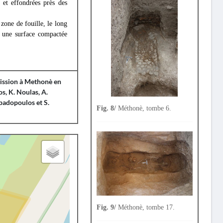
 et effondrées près des
 zone de fouille, le long
é une surface compactée
mission à Methonè en
s, K. Noulas, A.
padopoulos et S.
Fig. 8/
Méthonè, tombe 6.
Fig. 9/
Méthonè, tombe 17.