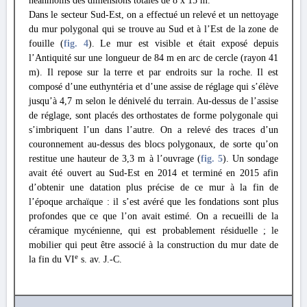
néanmoins des dimensions totales de 8 x 15 m.
Dans le secteur Sud-Est, on a effectué un relevé et un nettoyage
du mur polygonal qui se trouve au Sud et à l’Est de la zone de
fouille (
fig. 4
). Le mur est visible et était exposé depuis
l’Antiquité sur une longueur de 84 m en arc de cercle (rayon 41
m). Il repose sur la terre et par endroits sur la roche. Il est
composé d’une euthyntéria et d’une assise de réglage qui s’élève
jusqu’à 4,7 m selon le dénivelé du terrain. Au-dessus de l’assise
de réglage, sont placés des orthostates de forme polygonale qui
s’imbriquent l’un dans l’autre. On a relevé des traces d’un
couronnement au-dessus des blocs polygonaux, de sorte qu’on
restitue une hauteur de 3,3 m à l’ouvrage (
fig. 5
). Un sondage
avait été ouvert au Sud-Est en 2014 et terminé en 2015 afin
d’obtenir une datation plus précise de ce mur à la fin de
l’époque archaïque : il s’est avéré que les fondations sont plus
profondes que ce que l’on avait estimé. On a recueilli de la
céramique mycénienne, qui est probablement résiduelle ; le
mobilier qui peut être associé à la construction du mur date de
e
la fin du VI
s. av. J.-C.