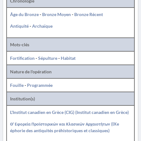
Chronologie
Âge du Bronze
-
Bronze Moyen
-
Bronze Récent
Antiquité
-
Archaïque
Mots-clés
Fortification
-
Sépulture
-
Habitat
Nature de l'opération
Fouille
-
Programmée
Institution(s)
L'Institut canadien en Grèce (CIG) (Institut canadien en Grèce)
Θ' Εφορεία Προϊστορικών και Κλασικών Αρχαιοτήτων (IXe
éphorie des antiquités préhistoriques et classiques)