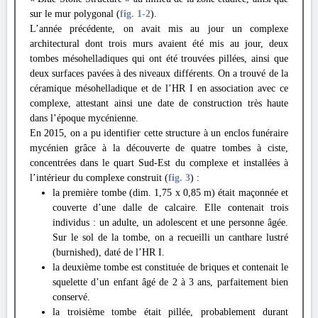
sur le mur polygonal (
fig. 1
-2
).
L’année précédente, on avait mis au jour un complexe
architectural dont trois murs avaient été mis au jour, deux
tombes mésohelladiques qui ont été trouvées pillées, ainsi que
deux surfaces pavées à des niveaux différents. On a trouvé de la
céramique mésohelladique et de l’HR I en association avec ce
complexe, attestant ainsi une date de construction très haute
dans l’époque mycénienne.
En 2015, on a pu identifier cette structure à un enclos funéraire
mycénien grâce à la découverte de quatre tombes à ciste,
concentrées dans le quart Sud-Est du complexe et installées à
l’intérieur du complexe construit (
fig. 3
) :
la première tombe (dim. 1,75 x 0,85 m) était maçonnée et
couverte d’une dalle de calcaire. Elle contenait trois
individus : un adulte, un adolescent et une personne âgée.
Sur le sol de la tombe, on a recueilli un canthare lustré
(burnished), daté de l’HR I.
la deuxième tombe est constituée de briques et contenait le
squelette d’un enfant âgé de 2 à 3 ans, parfaitement bien
conservé.
la troisième tombe était pillée, probablement durant