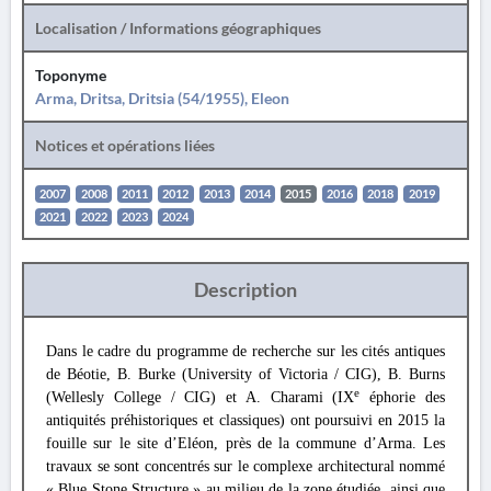
Localisation / Informations géographiques
Toponyme
Arma, Dritsa, Dritsia (54/1955), Eleon
Notices et opérations liées
2007
2008
2011
2012
2013
2014
2015
2016
2018
2019
2021
2022
2023
2024
Description
Dans le cadre du programme de recherche sur les cités antiques
de Béotie, B. Burke (University of Victoria / CIG), B. Burns
e
(Wellesly College / CIG) et A. Charami (IX
éphorie des
antiquités préhistoriques et classiques) ont poursuivi en 2015 la
fouille sur le site d’Eléon, près de la commune d’Arma. Les
travaux se sont concentrés sur le complexe architectural nommé
« Blue Stone Structure » au milieu de la zone étudiée, ainsi que