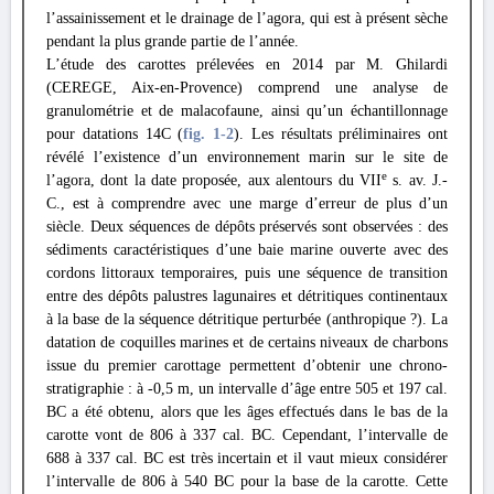
l’assainissement et le drainage de l’agora, qui est à présent sèche
pendant la plus grande partie de l’année.
L’étude des carottes prélevées en 2014 par M. Ghilardi
(CEREGE, Aix-en-Provence) comprend une analyse de
granulométrie et de malacofaune, ainsi qu’un échantillonnage
pour datations 14C (
fig. 1
-2
). Les résultats préliminaires ont
révélé l’existence d’un environnement marin sur le site de
e
l’agora, dont la date proposée, aux alentours du VII
s. av. J.-
C., est à comprendre avec une marge d’erreur de plus d’un
siècle. Deux séquences de dépôts préservés sont observées : des
sédiments caractéristiques d’une baie marine ouverte avec des
cordons littoraux temporaires, puis une séquence de transition
entre des dépôts palustres lagunaires et détritiques continentaux
à la base de la séquence détritique perturbée (anthropique ?). La
datation de coquilles marines et de certains niveaux de charbons
issue du premier carottage permettent d’obtenir une chrono-
stratigraphie : à -0,5 m, un intervalle d’âge entre 505 et 197 cal.
BC a été obtenu, alors que les âges effectués dans le bas de la
carotte vont de 806 à 337 cal. BC. Cependant, l’intervalle de
688 à 337 cal. BC est très incertain et il vaut mieux considérer
l’intervalle de 806 à 540 BC pour la base de la carotte. Cette