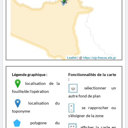
Leaflet
| @
https://sig-thasos.efa.gr
Légende graphique :
Fonctionnalités de la carte
:
localisation de la
sélectionner un
fouille/de l'opération
autre fond de plan
localisation du
se rapprocher ou
toponyme
s'éloigner de la zone
polygone du
afficher la carte en