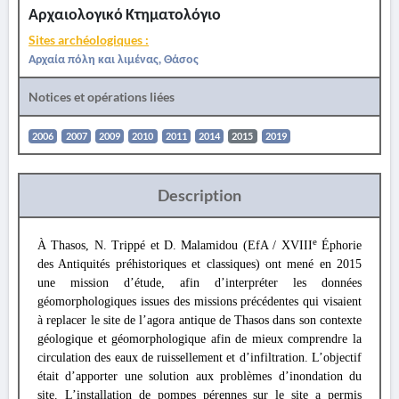
Αρχαιολογικό Κτηματολόγιο
Sites archéologiques :
Αρχαία πόλη και λιμένας, Θάσος
Notices et opérations liées
2006
2007
2009
2010
2011
2014
2015
2019
Description
e
À Thasos, N. Trippé et D. Malamidou (EfA / XVIII
Éphorie
des Antiquités préhistoriques et classiques) ont mené en 2015
une mission d’étude, afin d’interpréter les données
géomorphologiques issues des missions précédentes qui visaient
à replacer le site de l’agora antique de Thasos dans son contexte
géologique et géomorphologique afin de mieux comprendre la
circulation des eaux de ruissellement et d’infiltration. L’objectif
était d’apporter une solution aux problèmes d’inondation du
site. L’installation de pompes pérennes sur le site a permis