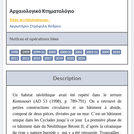
Αρχαιολογικό Κτηματολόγιο
Sites archéologiques :
Ακρωτήριο Στρόφιλα Άνδρου
Notices et opérations liées
1998
1999
1999 (1)
2000
2000 (1)
2002
2002 (1)
2009
2010
2011
2012
2015
2017
2019
2020
2024
Description
Un habitat néolithique avait été repéré dans le
terrain
Kontosouri
(
AD
53 (1998), p. 789-791). On a retrouvé de
petites constructions circulaires et un bâtiment à abside,
composé de deux pièces, divisées par un mur. C’est un bâtiment
unique dans les Cyclades jusqu’à ce jour. La première phase de
ce bâtiment date du Néolithique Récent II, d’après la céramique
du type « pattern burnish », qui y a été retrouvée. Trouvailles :