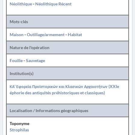
Néolithique
-
Néolithique Récent
Mots-clés
Maison
-
Outillage/armement
-
Habitat
Nature de l'opération
Fouille
-
Sauvetage
Institution(s)
ΚΑ' Εφορεία Προϊστορικών και Κλασικών Αρχαιοτήτων (XXIe
éphorie des antiquités préhistoriques et classiques)
Localisation / Informations géographiques
Toponyme
Strophilas