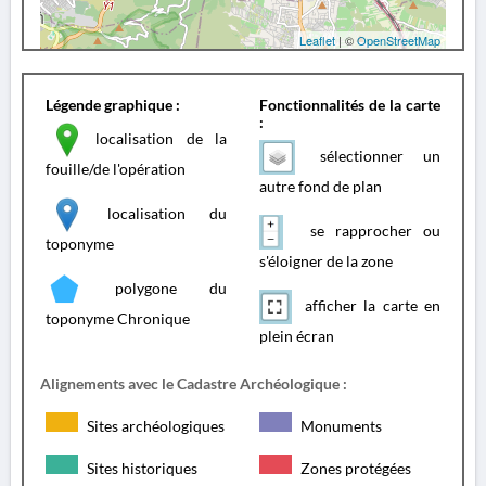
Leaflet
| ©
OpenStreetMap
Légende graphique :
Fonctionnalités de la carte
:
localisation de la
sélectionner un
fouille/de l'opération
autre fond de plan
localisation du
se rapprocher ou
toponyme
s'éloigner de la zone
polygone du
afficher la carte en
toponyme Chronique
plein écran
Alignements avec le Cadastre Archéologique :
Sites archéologiques
Monuments
Sites historiques
Zones protégées