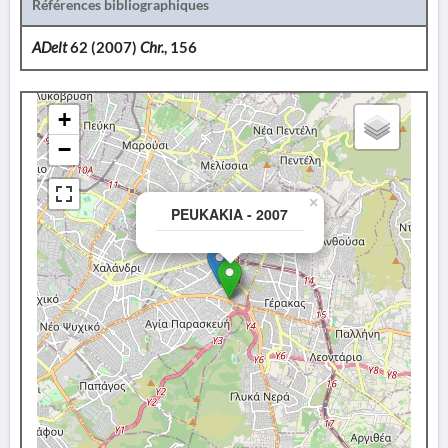
Références bibliographiques
ADelt
62 (2007)
Chr.
, 156
+
−
×
PEUKAKIA - 2007