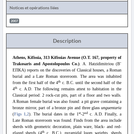
Notices et opérations liées
2007
Description
Athens, Kifissia, 313 Kifissias Avenue (O.T. 167, property of
Trakosaris and Apostolopoulos Co.)
. A. Hatzidimitriou (B’
ΕΠΚΑ
) reports on the discoveries of Classical houses, a Roman
burial and a Late Roman storeroom. The area was inhabited
th
from the first half of the 4
c. B.C. until the second half of the
th
4
c. A.D. The following remains attest to habitation in the
Classical period: 2 rock-cut pits, part of a floor and two walls.
A Roman female burial was also found: a pit grave containing a
bronze mirror, part of a bronze pin and three glass
unguentaria
st
nd
(
Figs 1
,2
). The burial dates in the 1
-2
c. A.D. Finally, a
Late Roman storeroom was found. Finds from the area include
sherds with geometric decoration, plain ware, black- and red-
th
glazed sherds (4
c. B.C.), pyramidal loom weights, sherds