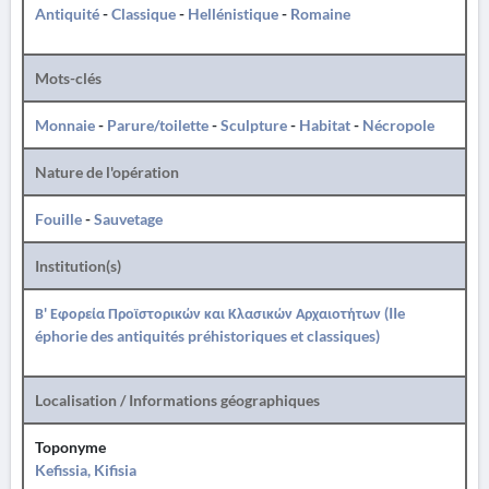
Antiquité
-
Classique
-
Hellénistique
-
Romaine
Mots-clés
Monnaie
-
Parure/toilette
-
Sculpture
-
Habitat
-
Nécropole
Nature de l'opération
Fouille
-
Sauvetage
Institution(s)
Β' Εφορεία Προϊστορικών και Κλασικών Αρχαιοτήτων (IIe
éphorie des antiquités préhistoriques et classiques)
Localisation / Informations géographiques
Toponyme
Kefissia, Kifisia