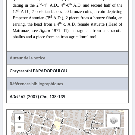
nd
th
th
th
dating in the 2
-4
A.D., 4
-8
A.D. and second half of the
th
12
A.D., 7 obsidian blades, 20 bronze coins, a coin depicting
rd
Emperor Antonian (3
A.D.), 2 pieces from a bronze fibula, an
th
earring, the head from a 4
c. A.D. female statuette ('Head of
Matronae', see
Agora
1971: 11), a fragment from a terracotta
phallus and a piece from an iron agricultural tool.
Auteur de la notice
Chryssanthi PAPADOPOULOU
Références bibliographiques
ADelt
62 (2007)
Chr.
, 138-139
+
−