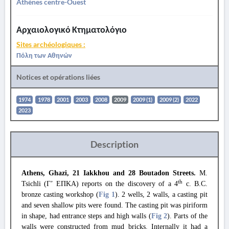
Athènes centre-Ouest
Αρχαιολογικό Κτηματολόγιο
Sites archéologiques :
Πόλη των Αθηνών
Notices et opérations liées
1974
1978
2001
2003
2008
2009
2009 (1)
2009 (2)
2022
2023
Description
Athens, Ghazi, 21 Iakkhou and 28 Boutadon Streets.
M.
th
Tsichli
(Γ’ ΕΠΚΑ) reports on the discovery of a 4
c. B.C.
bronze casting workshop (
Fig 1
). 2 wells, 2 walls, a casting pit
and seven shallow pits were found. The casting pit was piriform
in shape, had entrance steps and high walls (
Fig 2
). Parts of the
walls were constructed from mud bricks. Internally it had a