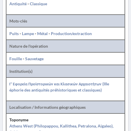
Antiquité
-
Classique
Mots-clés
Puits
-
Lampe
-
Métal
-
Production/extraction
Nature de l'opération
Fouille
-
Sauvetage
Institution(s)
Γ' Εφορεία Προϊστορικών και Κλασικών Αρχαιοτήτων (IIIe
éphorie des antiquités préhistoriques et classiques)
Localisation / Informations géographiques
Toponyme
Athens West (Philopappou, Kallithea, Petralona, Aigaleo),