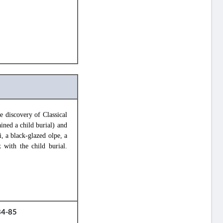
 discovery of Classical
ained a child burial) and
, a black-glazed olpe, a
 with the child burial.
 84-85