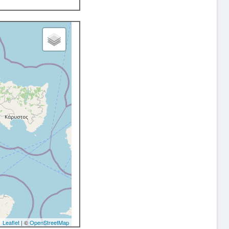
Leaflet
| ©
OpenStreetMap