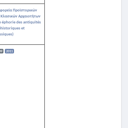
Εφορεία Προϊστορικών
 Κλασικών Αρχαιοτήτων
Ie éphorie des antiquités
historiques et
ssiques)
09
2011