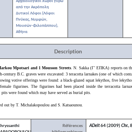
Αρχαιολογικοί Χώροι γύρω
από την Ακρόπολη
Δυτικοί Λόφοι (Λόφοι
Πνύκας, Νυμφών,
Μουσών-Φιλοπάππου),
Αθήνα
Description
arkou Mpotsari and 1 Mousson Streets
. N. Sakka (Γ’ ΕΠΚΑ) reports on the
ifth-century B.C. graves were excavated: 3 teracotta larnakes (one of which cont
lowing votive offerings were found: a black-glazed squat lekythos, five lekythoi
female figurines. The figurines had been placed inside the terracotta larnax
t pits were found which may have served as burial pits.
ed out by T. Michalakopoulou and S. Katsaounou.
hryssanthi
Références
ADelt
64 (2009)
Chr.
,
PAPADOPOULOU
bibliographiques