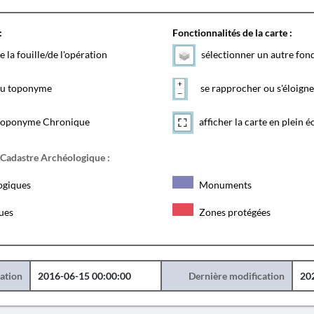
:
Fonctionnalités de la carte :
e la fouille/de l'opération
sélectionner un autre fon
 du toponyme
se rapprocher ou s'éloigne
toponyme Chronique
afficher la carte en plein é
 Cadastre Archéologique :
ogiques
Monuments
ques
Zones protégées
éation
2016-06-15 00:00:00
Dernière modification
20