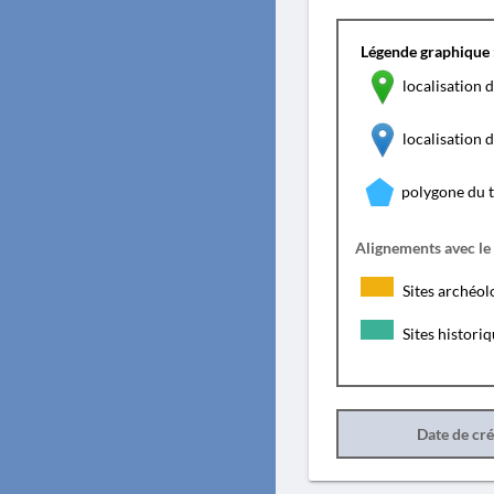
Légende graphique 
localisation d
localisation
polygone du 
Alignements avec le
Sites archéol
Sites histori
Date de cr