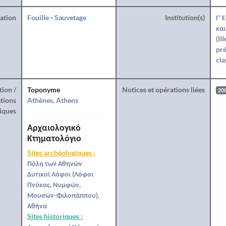
ration
Fouille
-
Sauvetage
Institution(s)
Γ' 
και
(II
pré
cla
tion /
Toponyme
Notices et opérations liées
20
tions
Athènes, Athens
iques
Αρχαιολογικό
Κτηματολόγιο
Sites archéologiques :
Πόλη των Αθηνών
Δυτικοί Λόφοι (Λόφοι
Πνύκας, Νυμφών,
Μουσών-Φιλοπάππου),
Αθήνα
Sites historiques :