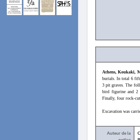
Athens, Koukaki, M
burials. In total 6 f
3 pit graves. The fol
bird figurine and 2 
Finally, four rock-cu
Excavation was carri
Auteur de la
C
notice