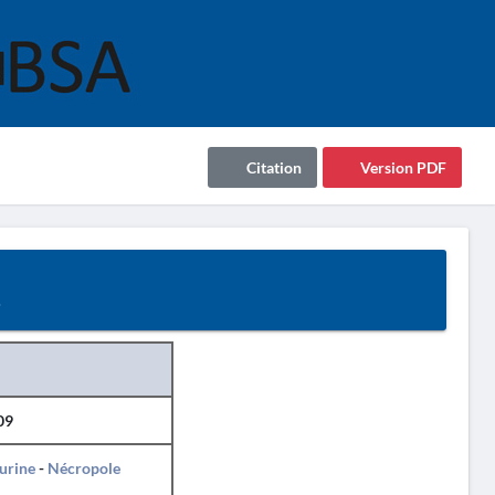
Citation
Version PDF
9
09
urine
-
Nécropole