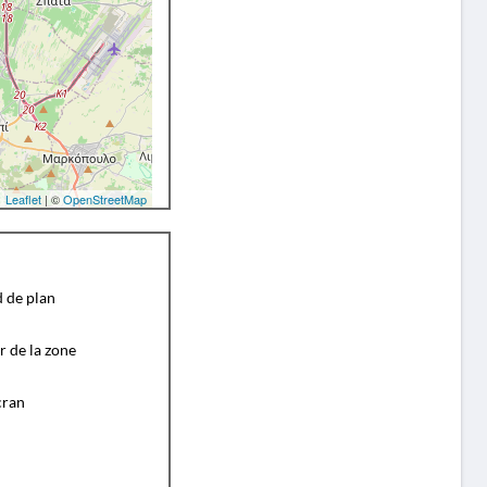
Leaflet
| ©
OpenStreetMap
d de plan
r de la zone
cran