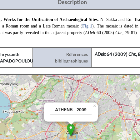
Description
, Works for the Unification of Archaeological Sites.
N. Sakka and Eu. Tsa
 of a Roman room and a Late Roman mosaic (
Fig 1
). The mosaic is dated in
hat was partly revealed in the adjacent property (
ADelt
60 (2005)
Chr.
, 79-81).
hryssanthi
Références
ADelt
64 (2009)
Chr.
,
PAPADOPOULOU
bibliographiques
×
ATHENS - 2009