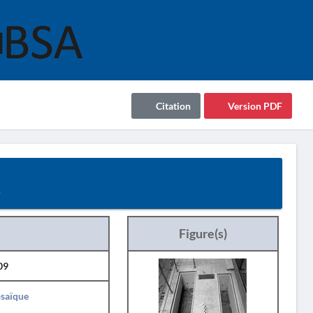
Citation
Version PDF
9
Figure(s)
09
saïque