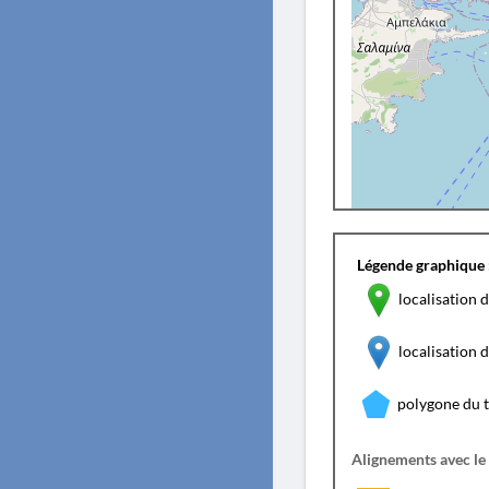
Légende graphique 
localisation d
localisation
polygone du 
Alignements avec le