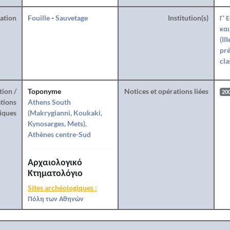
ration
Fouille
-
Sauvetage
Institution(s)
Γ' 
και
(II
pré
cla
tion /
Toponyme
Notices et opérations liées
20
tions
Athens South
iques
(Makrygianni, Koukaki,
Kynosarges, Mets),
Athènes centre-Sud
Αρχαιολογικό
Κτηματολόγιο
Sites archéologiques :
Πόλη των Αθηνών