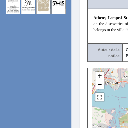
Athens, Lempesi St.
on the discoveries
belongs to the villa t
Auteur de la
C
notice
+
−