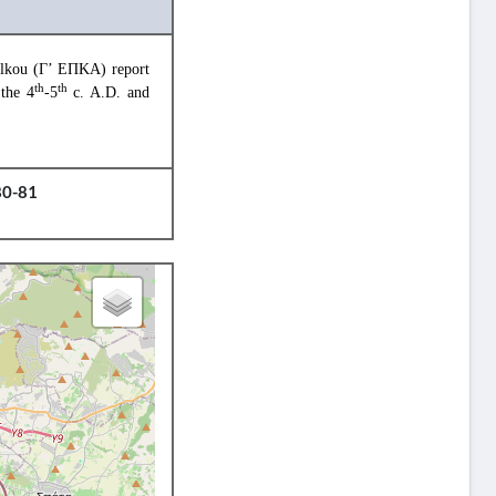
lkou (Γ’ ΕΠΚΑ) report
th
th
 the 4
-5
c. A.D. and
 80-81