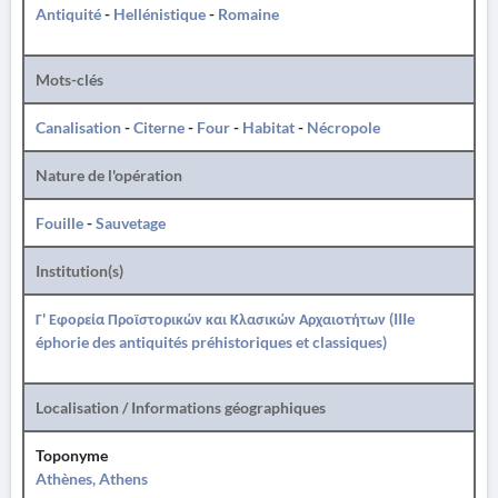
Antiquité
-
Hellénistique
-
Romaine
Mots-clés
Canalisation
-
Citerne
-
Four
-
Habitat
-
Nécropole
Nature de l'opération
Fouille
-
Sauvetage
Institution(s)
Γ' Εφορεία Προϊστορικών και Κλασικών Αρχαιοτήτων (IIIe
éphorie des antiquités préhistoriques et classiques)
Localisation / Informations géographiques
Toponyme
Athènes, Athens