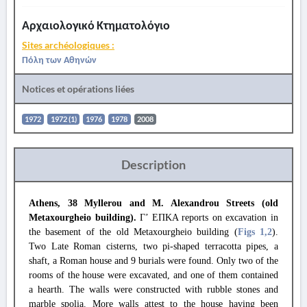
Αρχαιολογικό Κτηματολόγιο
Sites archéologiques :
Πόλη των Αθηνών
Notices et opérations liées
1972
1972 (1)
1976
1978
2008
Description
Athens, 38 Myllerou and M. Alexandrou Streets (old
Metaxourgheio building).
Γ’ ΕΠΚΑ reports on excavation in
the basement of the old Metaxourgheio building (
Figs 1
,2
).
Two Late Roman cisterns, two pi-shaped terracotta pipes, a
shaft, a Roman house and 9 burials were found. Only two of the
rooms of the house were excavated, and one of them contained
a hearth. The walls were constructed with rubble stones and
marble spolia. More walls attest to the house having been