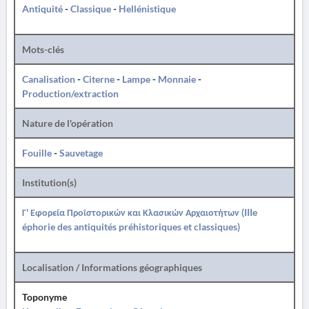
Antiquité
-
Classique
-
Hellénistique
Mots-clés
Canalisation
-
Citerne
-
Lampe
-
Monnaie
-
Production/extraction
Nature de l'opération
Fouille
-
Sauvetage
Institution(s)
Γ' Εφορεία Προϊστορικών και Κλασικών Αρχαιοτήτων (IIIe
éphorie des antiquités préhistoriques et classiques)
Localisation / Informations géographiques
Toponyme