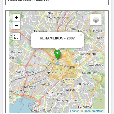
+
−
×
KERAMEIKOS - 2007
Leaflet
| ©
OpenStreetMap