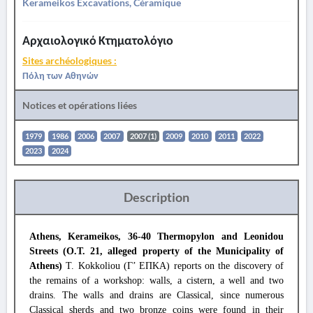
Kerameikos Excavations, Céramique
Αρχαιολογικό Κτηματολόγιο
Sites archéologiques :
Πόλη των Αθηνών
Notices et opérations liées
1979
1986
2006
2007
2007 (1)
2009
2010
2011
2022
2023
2024
Description
Athens, Kerameikos, 36-40 Thermopylon and Leonidou
Streets (O.T. 21, alleged property of the Municipality of
Athens)
T. Kokkoliou (Γ’ ΕΠΚΑ) reports on the discovery of
the remains of a workshop: walls, a cistern, a well and two
drains. The walls and drains are Classical, since numerous
Classical sherds and two bronze coins were found in their