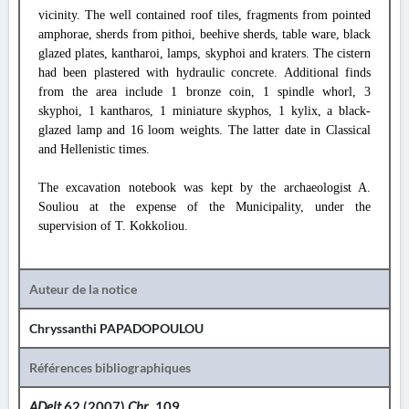
vicinity. The well contained roof tiles, fragments from pointed
amphorae, sherds from pithoi, beehive sherds, table ware, black
glazed plates, kantharoi, lamps, skyphoi and kraters. The cistern
had been plastered with hydraulic concrete. Additional finds
from the area include 1 bronze coin, 1 spindle whorl, 3
skyphoi, 1 kantharos, 1 miniature skyphos, 1 kylix, a black-
glazed lamp and 16 loom weights. The latter date in Classical
and Hellenistic times.
The excavation notebook was kept by the archaeologist A.
Souliou at the expense of the Municipality, under the
supervision of T. Kokkoliou.
Auteur de la notice
Chryssanthi PAPADOPOULOU
Références bibliographiques
ADelt
62 (2007)
Chr.
, 109