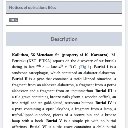
Notices et opérations liées
2009
Description
Kallithea, 56 Menelaou St. (property of K. Karantza).
M.
Petritaki (
ΚΣΤ
’
ΕΠΚΑ
) reports on the discovery of six burials
th
th
dating in late 5
c. – late 4
c. B.C. (
Fig 1
).
Burial I
is a
sandstone sarcophagus, which contained an alabaster alabastron.
Burial II
is a pyre that contained a trefoil-lipped oinochoe, a
fragment from an alabaster alabastron, a fragment from a poros
alabastron and a fragment from an
unguentarium
.
Burial III
is
a tile grave containing bronze nails (from a wooden coffin), an
iron strigil and ten gold-plated, terracotta buttons.
Burial IV
is
a pyre containing a squat lekythos, a fragment from a lamp, a
trefoil-lipped oinochoe, pieces of a bronze pin and a bronze
hoop with a hook.
Burial V
is a simple pit with no burial
offerings.
Burial VI
is a tile grave containing a child burial