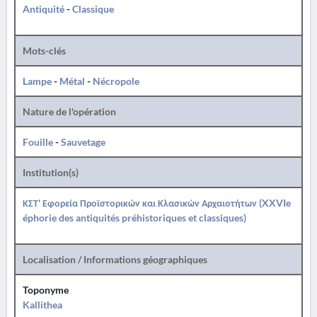
Antiquité
-
Classique
Mots-clés
Lampe
-
Métal
-
Nécropole
Nature de l'opération
Fouille
-
Sauvetage
Institution(s)
ΚΣΤ' Εφορεία Προϊστορικών και Κλασικών Αρχαιοτήτων (XXVIe
éphorie des antiquités préhistoriques et classiques)
Localisation / Informations géographiques
Toponyme
Kallithea