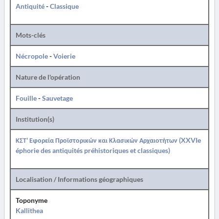
Antiquité
-
Classique
Mots-clés
Nécropole
-
Voierie
Nature de l'opération
Fouille
-
Sauvetage
Institution(s)
ΚΣΤ' Εφορεία Προϊστορικών και Κλασικών Αρχαιοτήτων (XXVIe
éphorie des antiquités préhistoriques et classiques)
Localisation / Informations géographiques
Toponyme
Kallithea