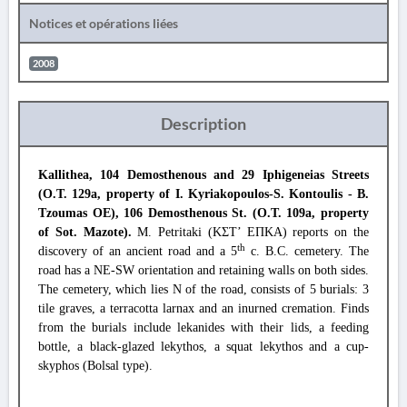
Notices et opérations liées
2008
Description
Kallithea, 104 Demosthenous and 29 Iphigeneias Streets
(O.T. 129a, property of I. Kyriakopoulos-S. Kontoulis - B.
Tzoumas OE), 106 Demosthenous St. (O.T. 109a, property
of Sot. Mazote).
M. Petritaki (
ΚΣΤ
’
ΕΠΚΑ
) reports on the
th
discovery of an ancient road and a 5
c. B.C. cemetery. The
road has a NE-SW orientation and retaining walls on both sides.
The cemetery, which lies N of the road, consists of 5 burials: 3
tile graves, a terracotta larnax and an inurned cremation. Finds
from the burials include lekanides with their lids, a feeding
bottle, a black-glazed lekythos, a squat lekythos and a cup-
skyphos (Bolsal type).