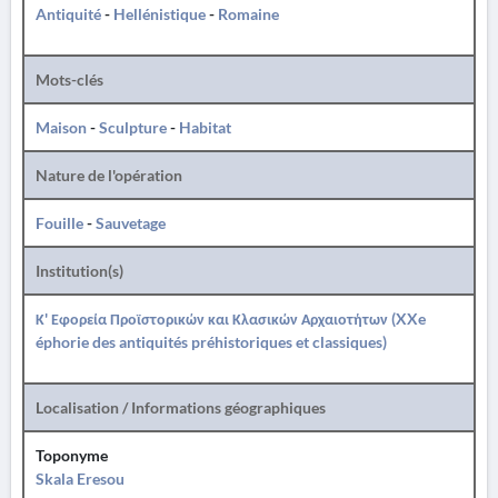
Antiquité
-
Hellénistique
-
Romaine
Mots-clés
Maison
-
Sculpture
-
Habitat
Nature de l'opération
Fouille
-
Sauvetage
Institution(s)
Κ' Εφορεία Προϊστορικών και Κλασικών Αρχαιοτήτων (XXe
éphorie des antiquités préhistoriques et classiques)
Localisation / Informations géographiques
Toponyme
Skala Eresou