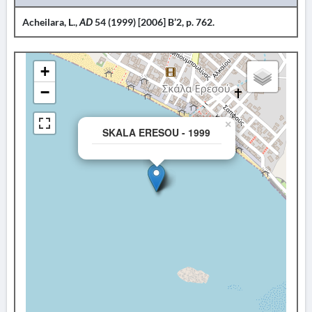
Acheilara, L.,
AD
54 (1999) [2006] B’2, p. 762.
+
−
×
SKALA ERESOU - 1999